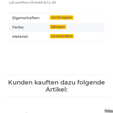
Luft und Klima 24 GmbH & Co. KG
Produkteigenschaft
Wert
Eigenschaften:
mit Schutzgitter
Farbe:
Silbergrau
Material:
verzinktes Blech
Kunden kauften dazu folgende
Artikel: