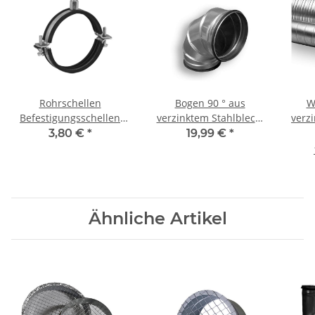
Rohrschellen
Bogen 90 ° aus
W
Befestigungsschellen
verzinktem Stahlblech,
verz
mit Gummieinlage DN
mit Dichtung, Ø 250 mm
25
3,80 €
*
19,99 €
*
250mm
Ähnliche Artikel