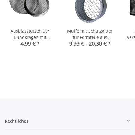
Ausblasstutzen 90°
Muffe mit Schutzgitter
Bundkragen mit
für Formteile aus
ver
Schutzgitter, aus
verzinktem Stahlblech, Ø
m
4,99 €
*
9,99 € -
20,30 €
*
verzinktem Stahlblech, Ø
100-315 mm, Lüftung
re
100-355 mm, für
ver
Wickelfalzrohr
Rechtliches