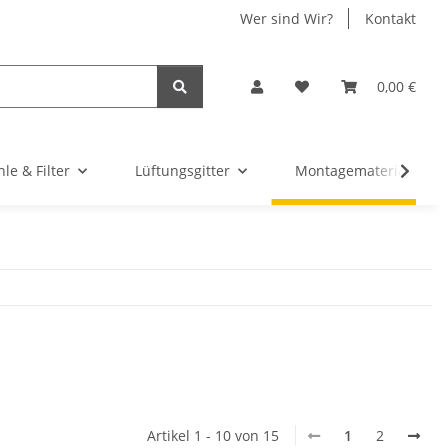
Wer sind Wir?
Kontakt
0,00 €
hle & Filter
Lüftungsgitter
Montagematerial & Zu
Artikel 1 - 10 von 15
1
2