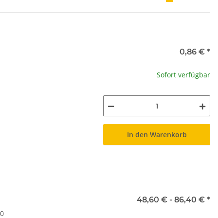
0,86 €
*
Sofort verfügbar
In den Warenkorb
48,60 € -
86,40 €
*
0