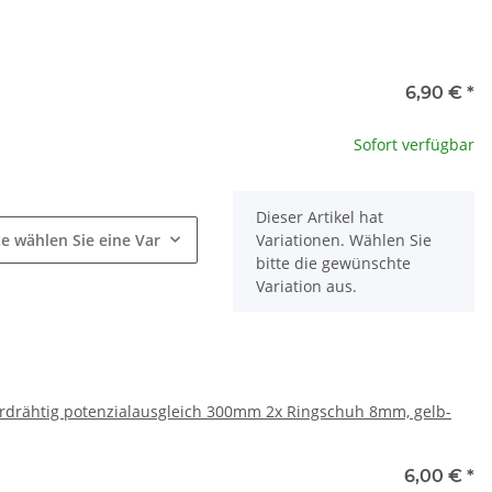
6,90 €
*
Sofort verfügbar
x
Dieser Artikel hat
te wählen Sie eine Variation.
Variationen. Wählen Sie
bitte die gewünschte
Variation aus.
rdrähtig potenzialausgleich 300mm 2x Ringschuh 8mm, gelb-
6,00 €
*