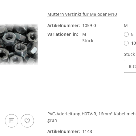
Muttern verzinkt für M8 oder M10
Artikelnummer:
1059-0
M
Variationen in:
M
8
Stück
10
Stück
Bit
PVC-Aderleitung H07V-R, 16mm² Kabel meh
grün
Artikelnummer:
1148