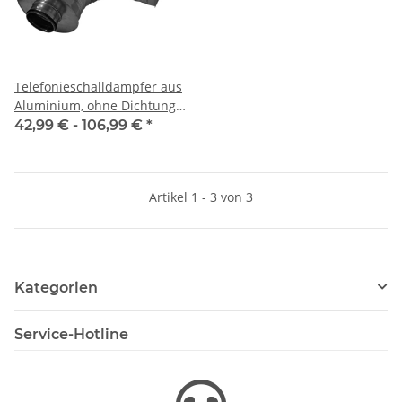
Telefonieschalldämpfer aus
Aluminium, ohne Dichtung,
Ø 100-355 mm, Dämmung
42,99 € -
106,99 €
*
50 mm, 1 m (L), für
Wickelfalzrohr
Artikel 1 - 3 von 3
Kategorien
Service-Hotline