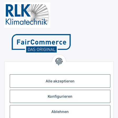
Kontakt
Höffgeshofweg 14
47807 Krefeld
Alle akzeptieren
Deutschland
+4921518207812
Konfigurieren
info@luftundklima24.de
Ablehnen