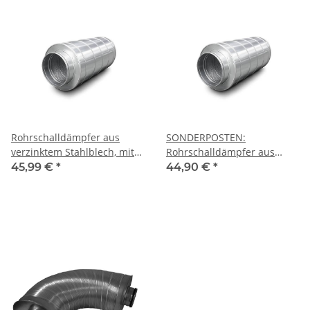
Rohrschalldämpfer aus
SONDERPOSTEN:
verzinktem Stahlblech, mit
Rohrschalldämpfer aus
Dichtung, Ø 100-315 mm,
verzinktem Stahlblech, Ø 80-
45,99 €
*
44,90 €
*
Dämmung 50 mm, 1 m (L),
355 mm, verschiedene
für Lüftungsrohr
Dämmungen und Längen,
für Lüftungsrohr