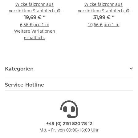
Wickelfalzrohr aus
Wickelfalzrohr aus
verzinktem Stahlblech, Ø
verzinktem Stahlblech, Ø
100-400 m, WFR, 3 m
160 mm, 3 m, WFR
19,69 €
*
31,99 €
*
6,56 € pro 1 m
10,66 € pro 1 m
Weitere Variationen
erhältlich.
Kategorien
Service-Hotline
+49 (0) 2151 820 78 12
Mo. - Fr. von 09:00-16:00 Uhr