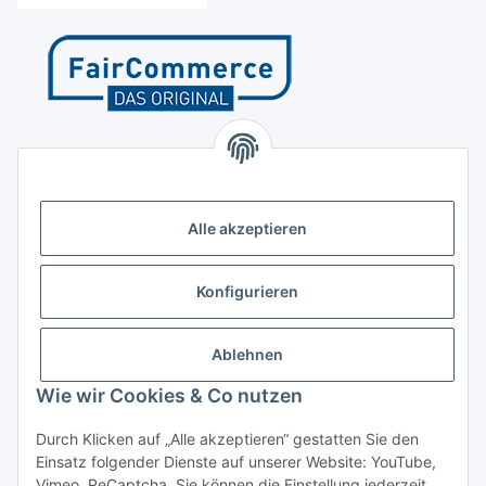
Kontakt
Höffgeshofweg 14
47807 Krefeld
Alle akzeptieren
Deutschland
+4921518207812
Konfigurieren
info@luftundklima24.de
Ablehnen
Finden Sie uns auf Google Maps
Wie wir Cookies & Co nutzen
Social Media
Durch Klicken auf „Alle akzeptieren“ gestatten Sie den
Einsatz folgender Dienste auf unserer Website: YouTube,
Vimeo, ReCaptcha. Sie können die Einstellung jederzeit