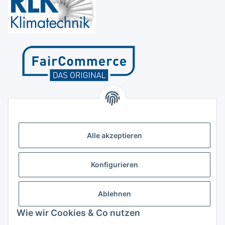
Kontakt
Höffgeshofweg 14
47807 Krefeld
Alle akzeptieren
Deutschland
+4921518207812
Konfigurieren
info@luftundklima24.de
Ablehnen
Finden Sie uns auf Google Maps
Wie wir Cookies & Co nutzen
Social Media