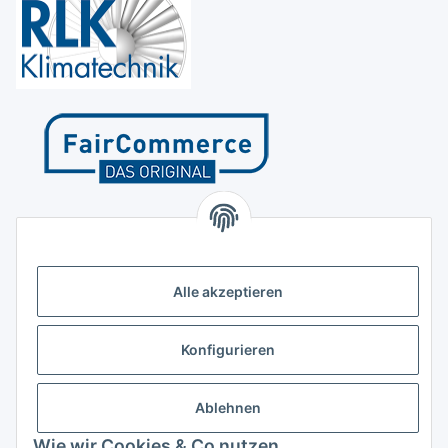
Kontakt
Höffgeshofweg 14
47807 Krefeld
Alle akzeptieren
Deutschland
+4921518207812
Konfigurieren
info@luftundklima24.de
Ablehnen
Finden Sie uns auf Google Maps
Wie wir Cookies & Co nutzen