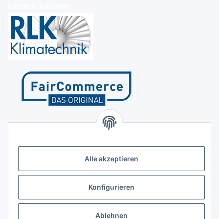
Unsere Partner
Kontakt
Höffgeshofweg 14
47807 Krefeld
Alle akzeptieren
Deutschland
+4921518207812
Konfigurieren
info@luftundklima24.de
Ablehnen