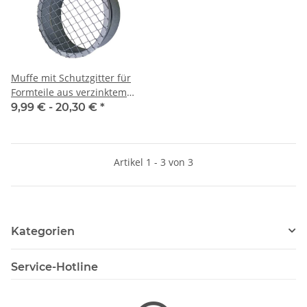
Muffe mit Schutzgitter für
Formteile aus verzinktem
Stahlblech, Ø 100-315 mm,
9,99 € -
20,30 €
*
Lüftung
Artikel 1 - 3 von 3
Kategorien
Service-Hotline