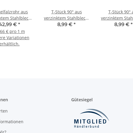
elfalzrohr aus
T-Stück 90° aus
T-Stück 90° 
ktem Stahlblech,
verzinktem Stahlblech,
verzinktem Stah
 - 710 mm, 1,5 m
mit Dichtung, Ø 80-400
ohne Dichtung
42,99 €
*
8,99 €
*
8,99 €
*
mm, für Lüftungrohr
-500 mm, f
,66 € pro 1 m
Lüftungro
ere Variationen
erhältlich.
onen
Gütesiegel
rten
formationen
ir?