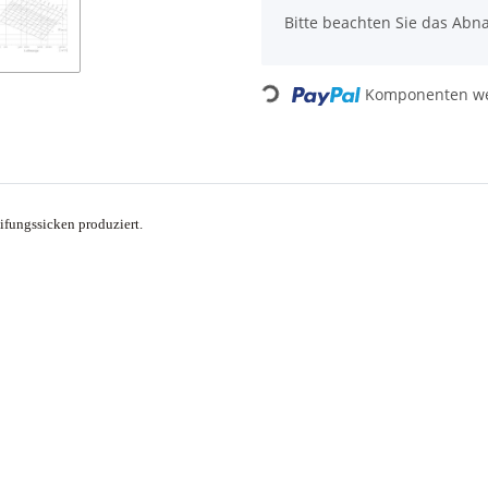
x
Bitte beachten Sie das Abna
Loading...
Komponenten wer
ifungssicken produziert.