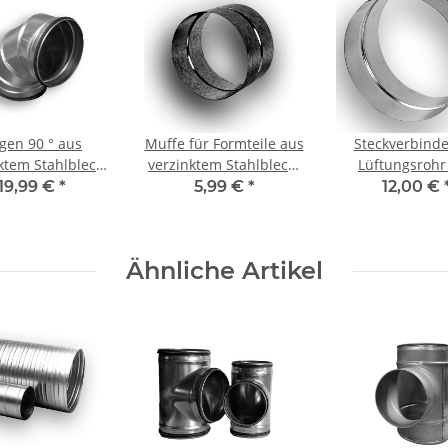
gen 90 ° aus
Muffe für Formteile aus
Steckverbinde
ktem Stahlblech,
verzinktem Stahlblech,
Lüftungsrohr
Dichtung, Ø 250
Ø 250 mm, Lüftung
verzinktem Stah
19,99 €
*
5,99 €
*
12,00 €
mm
(Nippel), o
Dichtung, Ø 2
Lüftung
Ähnliche Artikel