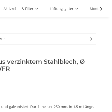
Aktivkohle & Filter
Lüftungsgitter
Montagemate
WFR
us verzinktem Stahlblech, Ø
WFR
t und galvanisiert, Durchmesser 250 mm, in 1,5 m Länge,