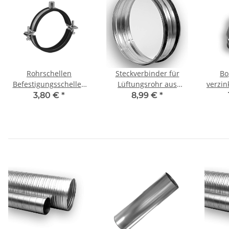
Rohrschellen
Steckverbinder für
Bo
Befestigungsschellen
Lüftungsrohr aus
verzin
mit Gummieinlage DN
verzinktem Stahlblech
mit 
3,80 €
*
8,99 €
*
250mm
(Nippel), mit Dichtung,
Ø 250 mm, Lüftung