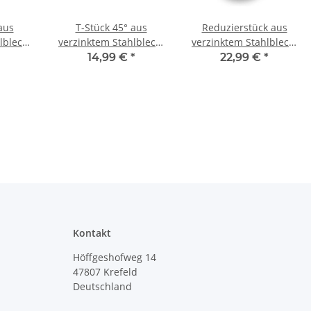
aus
T-Stück 45° aus
Reduzierstück aus
lblech,
verzinktem Stahlblech,
verzinktem Stahlblech,
, Ø 80
mit Dichtung, Ø 160-
symmetrisch, mit
14,99 €
*
22,99 €
*
ür
450 mm, für
Dichtung, Ø 400 - 630
hr
Lüftungrohr
mm, für Lüftungsrohr
Kontakt
Höffgeshofweg 14
47807 Krefeld
Deutschland