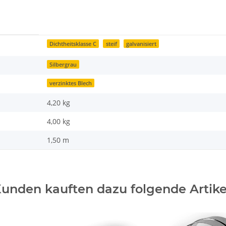
Dichtheitsklasse C
steif
galvanisiert
Silbergrau
verzinktes Blech
4,20 kg
4,00
kg
1,50 m
unden kauften dazu folgende Artike