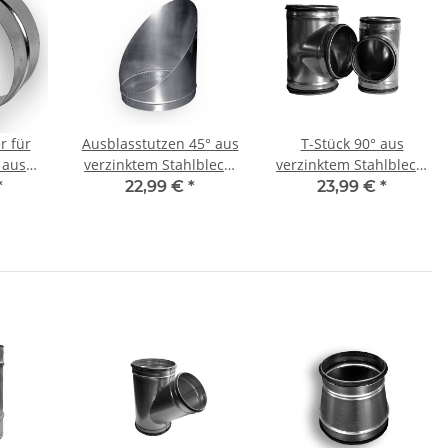
r für
Ausblasstutzen 45° aus
T-Stück 90° aus
 aus
verzinktem Stahlblech,
verzinktem Stahlblech,
lblech
mit Gitter, Ø 250 mm,
mit Dichtung, Ø 250
*
22,99 €
*
23,99 €
*
hne
für Lüftungsrohr
mm, für Lüftungrohr
50 mm,