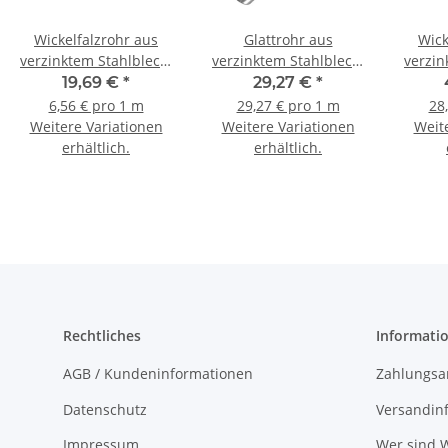
Wickelfalzrohr aus
Glattrohr aus
Wick
verzinktem Stahlblech,
verzinktem Stahlblech,
verzin
Ø 100-400 m, WFR, 3 m
Ø 160-450mm,
Ø 400
19,69 €
*
29,27 €
*
L=1000mm
6,56 € pro 1 m
29,27 € pro 1 m
28
Weitere Variationen
Weitere Variationen
Weit
erhältlich.
erhältlich.
Rechtliches
Informati
AGB / Kundeninformationen
Zahlungsa
Datenschutz
Versandin
Impressum
Wer sind W