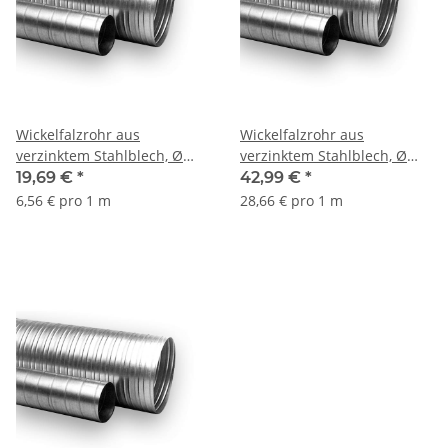
Wickelfalzrohr aus
Wickelfalzrohr aus
verzinktem Stahlblech, Ø
verzinktem Stahlblech, Ø
100-400 m, WFR, 3 m
400 - 710 mm, 1,5 m
19,69 €
*
42,99 €
*
6,56 € pro 1 m
28,66 € pro 1 m