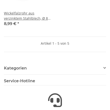
Wickelfalzrohr aus
verzinktem Stahlblech, Ø 80-
355 mm, 1,5 m WFR
8,99 €
*
Artikel 1 - 5 von 5
Kategorien
Service-Hotline