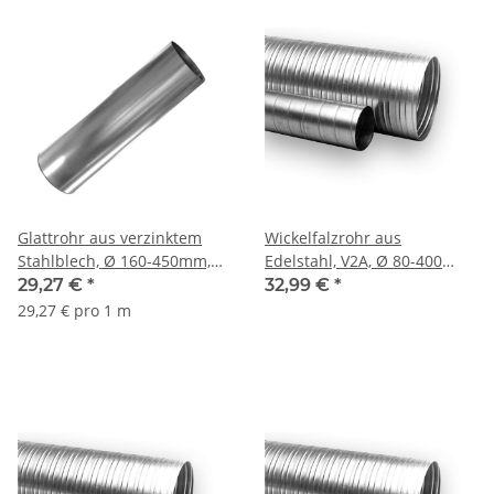
Glattrohr aus verzinktem
Wickelfalzrohr aus
Stahlblech, Ø 160-450mm,
Edelstahl, V2A, Ø 80-400
L=1000mm
mm, 1,5 m
29,27 €
*
32,99 €
*
29,27 € pro 1 m