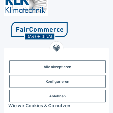
Kontakt
Höffgeshofweg 14
47807 Krefeld
Alle akzeptieren
Deutschland
+4921518207812
Konfigurieren
info@luftundklima24.de
Ablehnen
Finden Sie uns auf Google Maps
Wie wir Cookies & Co nutzen
Social Media