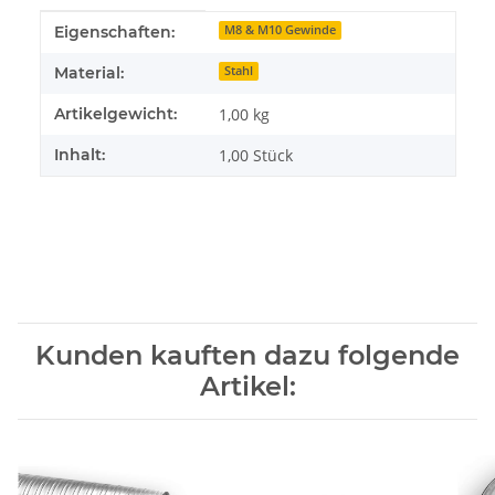
Produkteigenschaft
Wert
Eigenschaften:
M8 & M10 Gewinde
Material:
Stahl
Artikelgewicht:
1,00
kg
Inhalt:
1,00 Stück
Kunden kauften dazu folgende
Artikel: