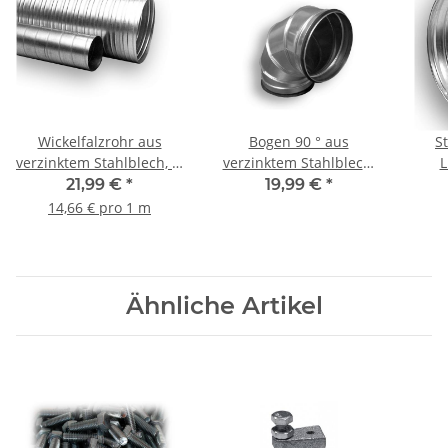
Wickelfalzrohr aus
Bogen 90 ° aus
S
verzinktem Stahlblech, Ø
verzinktem Stahlblech,
L
250 mm, 1,5 m, WFR
mit Dichtung, Ø 250 mm
ver
21,99 €
*
19,99 €
*
(Nipp
14,66 € pro 1 m
Ähnliche Artikel