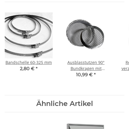
Bandschelle 60-325 mm
Ausblasstutzen 90°
R
Bundkragen mit
ver
2,80 €
*
Schutzgitter, aus
s
10,99 €
*
verzinktem Stahlblech, Ø
Di
315 mm, für
mm
Wickelfalzrohr
Ähnliche Artikel