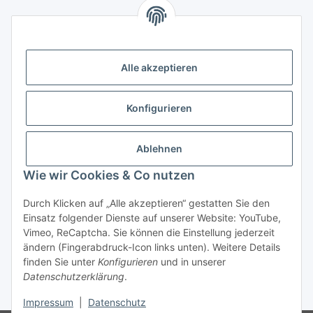
Kontakt
Höffgeshofweg 14
47807 Krefeld
Alle akzeptieren
Deutschland
+4921518207812
Konfigurieren
info@luftundklima24.de
Ablehnen
Finden Sie uns auf Google Maps
Wie wir Cookies & Co nutzen
Social Media
Durch Klicken auf „Alle akzeptieren“ gestatten Sie den
Einsatz folgender Dienste auf unserer Website: YouTube,
Vimeo, ReCaptcha. Sie können die Einstellung jederzeit
ändern (Fingerabdruck-Icon links unten). Weitere Details
finden Sie unter
Konfigurieren
und in unserer
Widerrufsbutton
Datenschutzerklärung
.
* Alle Preise inkl. gesetzlicher USt., zzgl.
Versand
Impressum
|
Datenschutz