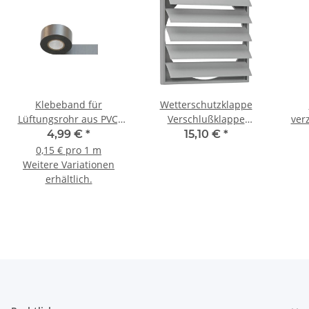
Klebeband für
Wetterschutzklappe
Lüftungsrohr aus PVC,
Verschlußklappe
ver
50 mm (B) 33 m (L), grau
Selbsttätig Typ WSK 100-
mi
4,99 €
*
15,10 €
*
(Mengenrabatt)
450 Lüftungsgitter
0,15 € pro 1 m
Weitere Variationen
erhältlich.