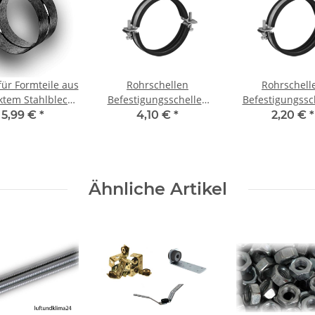
für Formteile aus
Rohrschellen
Rohrschell
ktem Stahlblech,
Befestigungsschellen
Befestigungssc
0 mm, Lüftung
mit Gummieinlage DN
mit Gummieinl
5,99 €
*
4,10 €
*
2,20 €
*
300mm
125mm
Ähnliche Artikel