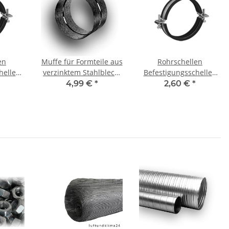
en
Muffe für Formteile aus
Rohrschellen
hellen
verzinktem Stahlblech,
Befestigungsschellen
age DN
Ø 160 mm, Lüftung
mit Gummieinlage DN
4,99 €
*
2,60 €
*
200mm