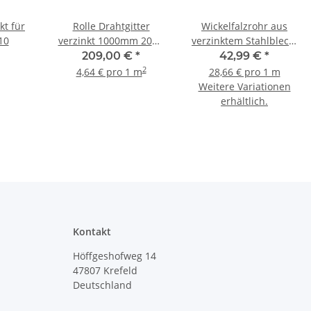
kt für
Rolle Drahtgitter
Wickelfalzrohr aus
10
verzinkt 1000mm 20m²
verzinktem Stahlblech,
Drahtgeflecht
Ø 400 - 710 mm, 1,5 m
209,00 €
*
42,99 €
*
2
4,64 € pro 1 m
28,66 € pro 1 m
Weitere Variationen
erhältlich.
Kontakt
Höffgeshofweg 14
47807 Krefeld
Deutschland