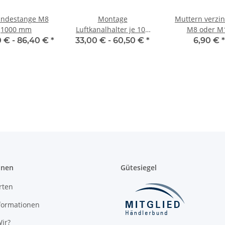
ndestange M8
Montage
Muttern verzin
1000 mm
Luftkanalhalter je 100
M8 oder M
Stück Z-Halter, L-Winkel
 € -
86,40 €
*
33,00 € -
60,50 €
*
6,90 €
*
mit Gummi, V für
Trapezbleche
onen
Gütesiegel
rten
formationen
ir?