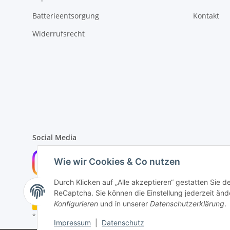
Batterieentsorgung
Kontakt
Widerrufsrecht
Social Media
Wie wir Cookies & Co nutzen
Durch Klicken auf „Alle akzeptieren“ gestatten Sie 
ReCaptcha. Sie können die Einstellung jederzeit ände
Widerrufsbutton
Konfigurieren
und in unserer
Datenschutzerklärung
.
* Alle Preise inkl. gesetzlicher USt., zzgl.
Versand
Impressum
|
Datenschutz