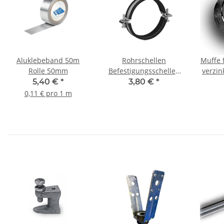
Aluklebeband 50m
Rohrschellen
Muffe 
Rolle 50mm
Befestigungsschellen
verzin
mit Gummieinlage DN
Ø 25
5,40 €
*
3,80 €
*
250mm
0,11 € pro 1 m