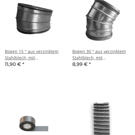
Bogen 15 ° aus verzinktem
Bogen 30 ° aus verzinktem
Stahlblech, mit
Stahlblech, mit
Lippendichtung, diverse Ø
Lippendichtung, diverse Ø
11,90 €
*
8,99 €
*