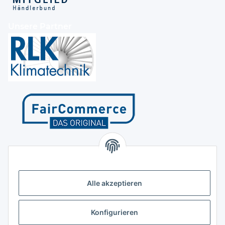
Unsere Partner
Kontakt
Höffgeshofweg 14
47807 Krefeld
Alle akzeptieren
Deutschland
+4921518207812
Konfigurieren
info@luftundklima24.de