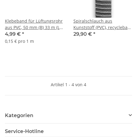
Klebeband für Lüftungsrohr
Spiralschlauch aus
aus PVC, 50 mm (B) 33 m (L),
Kunststoff (PVC), recyclebar,
grau (Mengenrabatt)
Ø 80 - 400 mm, 6-10 m, grau
4,99 €
*
29,90 €
*
0,15 € pro 1 m
Artikel 1 - 4 von 4
Kategorien
Service-Hotline