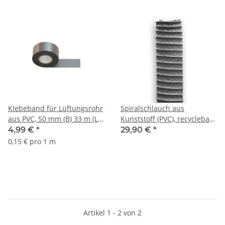
Klebeband für Lüftungsrohr
Spiralschlauch aus
aus PVC, 50 mm (B) 33 m (L),
Kunststoff (PVC), recyclebar,
grau (Mengenrabatt)
Ø 80 - 400 mm, 6-10 m, grau
4,99 €
*
29,90 €
*
0,15 € pro 1 m
Artikel 1 - 2 von 2