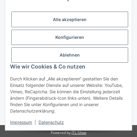
Höffgeshofweg 14
47807 Krefeld
Alle akzeptieren
Deutschland
+4921518207812
Konfigurieren
info@luftundklima24.de
Ablehnen
Finden Sie uns auf Google Maps
Wie wir Cookies & Co nutzen
Social Media
Durch Klicken auf „Alle akzeptieren“ gestatten Sie den
Einsatz folgender Dienste auf unserer Website: YouTube,
Vimeo, ReCaptcha. Sie können die Einstellung jederzeit
ändern (Fingerabdruck-Icon links unten). Weitere Details
finden Sie unter
Konfigurieren
und in unserer
Widerrufsbutton
Datenschutzerklärung
.
* Alle Preise inkl. gesetzlicher USt., zzgl.
Versand
Impressum
|
Datenschutz
Powered by
JTL-Shop