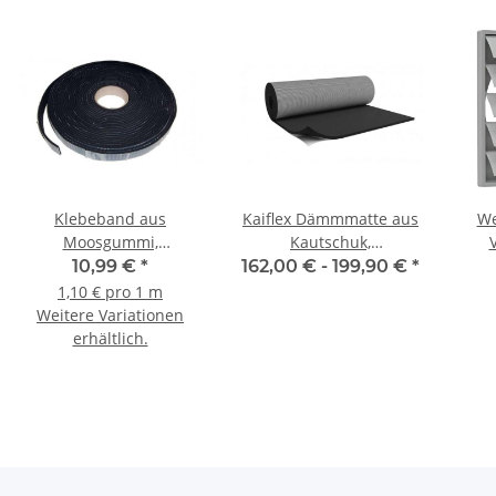
Klebeband aus
Kaiflex Dämmmatte aus
We
Moosgummi,
Kautschuk,
selbstklebend, einseitig,
selbstklebend, 6-10 m²,
Selb
10,99 €
*
162,00 € -
199,90 €
*
9/15 x 4 mm,
Dichtung 10-19 mm
4
1,10 € pro 1 m
Lüftungsmaterial
Weitere Variationen
erhältlich.