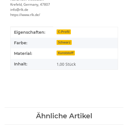
Krefeld, Germany, 47807
info@rlk.de
https://www.rlk.de/
Produkteigenschaft
Wert
Eigenschaften:
C-Profil
Farbe:
Schwarz
Material:
Kunststoff
Inhalt:
1,00 Stück
Ähnliche Artikel