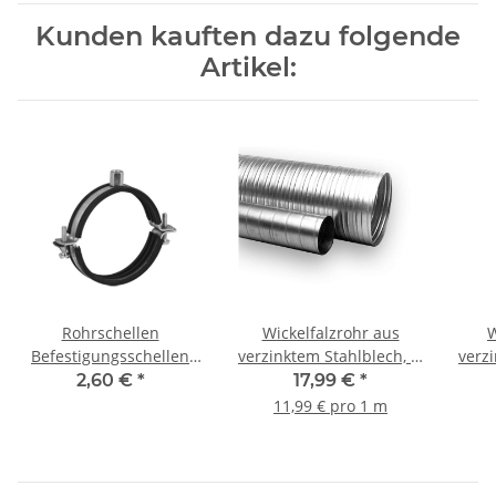
Kunden kauften dazu folgende
Artikel:
Rohrschellen
Wickelfalzrohr aus
W
Befestigungsschellen
verzinktem Stahlblech, Ø
verz
mit Gummieinlage DN
200 mm, 1,5 m, WFR
200 
2,60 €
*
17,99 €
*
200mm
11,99 € pro 1 m