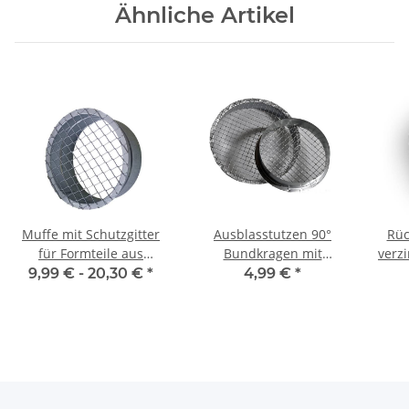
Ähnliche Artikel
Muffe mit Schutzgitter
Ausblasstutzen 90°
Rüc
für Formteile aus
Bundkragen mit
verz
verzinktem Stahlblech, Ø
Schutzgitter, aus
9,99 € -
20,30 €
*
4,99 €
*
100-315 mm, Lüftung
verzinktem Stahlblech, Ø
100-355 mm, für
Wickelfalzrohr