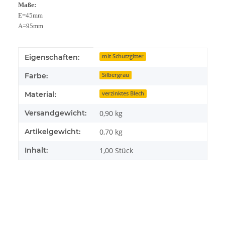
Maße:
E=45mm
A=95mm
Produkteigenschaft
Wert
Eigenschaften:
mit Schutzgitter
Farbe:
Silbergrau
Material:
verzinktes Blech
Versandgewicht:
0,90 kg
Artikelgewicht:
0,70
kg
Inhalt:
1,00 Stück