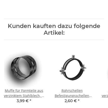
Kunden kauften dazu folgende
Artikel:
Muffe für Formteile aus
Rohrschellen
verzinktem Stahlblech, Ø
Befestigungsschellen
ver
200 mm, Lüftung
mit Gummieinlage DN
mit 
3,99 €
*
2,60 €
*
200mm