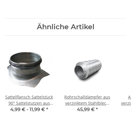
Ähnliche Artikel
Sattelflansch Sattelstück
Rohrschalldämpfer aus
A
90° Sattelstutzen aus
verzinktem Stahlblech,
verz
verzinktem Stahlblech,
mit Dichtung, Ø 100-315
75 
4,99 € -
11,99 €
*
45,99 €
*
mit Dichtung, Ø 125 auf
mm, Dämmung 50 mm,
mm
125 - 315 mm
1 m (L), für Lüftungsrohr
Lüftungsrohr