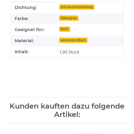
Produkteigenschaft
Wert
Dichtung:
mit Gummidichtung
Farbe:
Silbergrau
Geeignet für::
Rohr
Material:
verzinktes Blech
Inhalt:
1,00 Stück
Kunden kauften dazu folgende
Artikel: