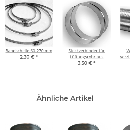
Bandschelle 60-270 mm
Steckverbinder für
W
Lüftungsrohr aus
verz
2,30 €
*
verzinktem Stahlblech
15
3,50 €
*
(Nippel), ohne Dichtung,
Ø 150 mm, Lüftung
Ähnliche Artikel