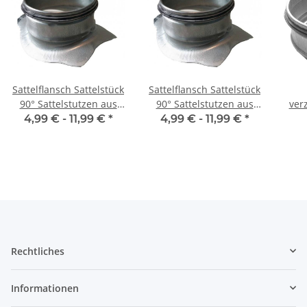
Sattelflansch Sattelstück
Sattelflansch Sattelstück
90° Sattelstutzen aus
90° Sattelstutzen aus
ver
verzinktem Stahlblech,
verzinktem Stahlblech,
mit
4,99 € -
11,99 €
*
4,99 € -
11,99 €
*
mit Dichtung, Ø 100 auf
mit Dichtung, Ø 125 auf
100 -315 mm, für
125 - 315 mm
Lüftungsrohr
Lüftungsrohr
Rechtliches
Informationen