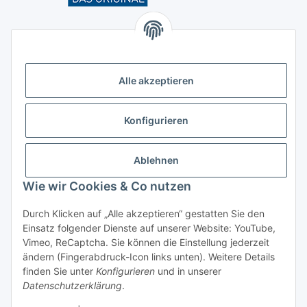
Kontakt
Höffgeshofweg 14
47807 Krefeld
Alle akzeptieren
Deutschland
+4921518207812
Konfigurieren
info@luftundklima24.de
Ablehnen
Finden Sie uns auf Google Maps
Wie wir Cookies & Co nutzen
Social Media
Durch Klicken auf „Alle akzeptieren“ gestatten Sie den
Einsatz folgender Dienste auf unserer Website: YouTube,
Vimeo, ReCaptcha. Sie können die Einstellung jederzeit
ändern (Fingerabdruck-Icon links unten). Weitere Details
finden Sie unter
Konfigurieren
und in unserer
Widerrufsbutton
Datenschutzerklärung
.
* Alle Preise inkl. gesetzlicher USt., zzgl.
Versand