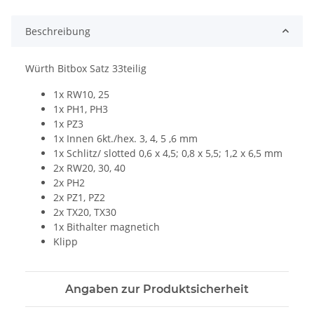
Beschreibung
Würth Bitbox Satz 33teilig
1x RW10, 25
1x PH1, PH3
1x PZ3
1x Innen 6kt./hex. 3, 4, 5 ,6 mm
1x Schlitz/ slotted 0,6 x 4,5; 0,8 x 5,5; 1,2 x 6,5 mm
2x RW20, 30, 40
2x PH2
2x PZ1, PZ2
2x TX20, TX30
1x Bithalter magnetich
Klipp
Angaben zur Produktsicherheit