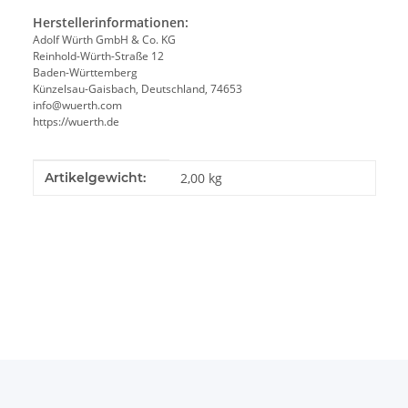
Herstellerinformationen:
Adolf Würth GmbH & Co. KG
Reinhold-Würth-Straße 12
Baden-Württemberg
Künzelsau-Gaisbach, Deutschland, 74653
info@wuerth.com
https://wuerth.de
Produkteigenschaft
Wert
Artikelgewicht:
2,00
kg