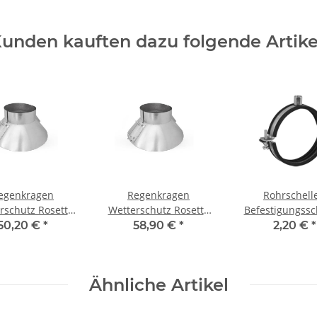
unden kauften dazu folgende Artike
egenkragen
Regenkragen
Rohrschell
rschutz Rosette
Wetterschutz Rosette
Befestigungssc
r Rohr NW315
für Rohr NW355
mit Gummieinl
50,20 €
*
58,90 €
*
2,20 €
*
125mm
Ähnliche Artikel