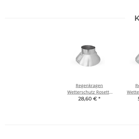
K
Regenkragen
R
Wetterschutz Rosette
Wette
für Rohr NW160
fü
28,60 €
*