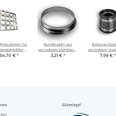
hmerahmen für
Bundkragen aus
Reduzierstüc
ktivkohlefilter
verzinktem Stahlblech,
verzinktem Stah
0, 610 x 610 x 70
ohne Dichtung, Ø 100-
symmetrisch,
154,70 €
*
3,21 €
*
7,99 €
*
mm
400 mm, für
Dichtung, Ø 100
Wickelfalzrohr
mm, Reduzieru
Lüftungsro
onen
Gütesiegel
rten