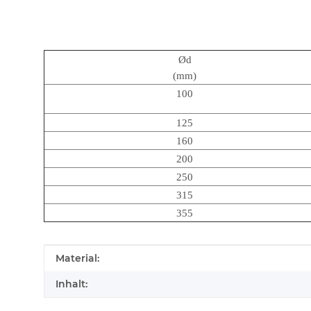
Ød
(mm)
100
125
160
200
250
315
355
Produkteigenschaft
Wert
Material:
Inhalt: