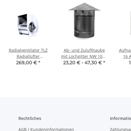
Radialventilator TLZ
Ab- und Zulufthaube
Aufna
Radiallüfter
mit Lochgitter NW 100 -
16 A
Radialgebläse Lüfter
400 mm
145/45
269,00 €
*
23,20 € -
47,30 €
*
Rechtliches
Informati
AGB / Kundeninformationen
Zahlungsa