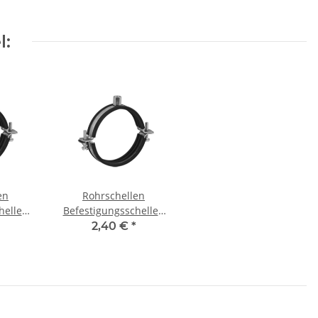
l:
en
Rohrschellen
hellen
Befestigungsschellen
age DN
mit Gummieinlage DN
2,40 €
*
160mm