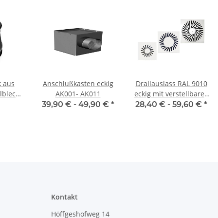
k aus
Anschlußkasten eckig
Drallauslass RAL 9010
lblech,
AK001- AK011
eckig mit verstellbaren
 mit
Lamellen VDW 400-625
39,90 € -
49,90 €
*
28,40 € -
59,60 €
*
 - 355
ng für
hr
Kontakt
Höffgeshofweg 14