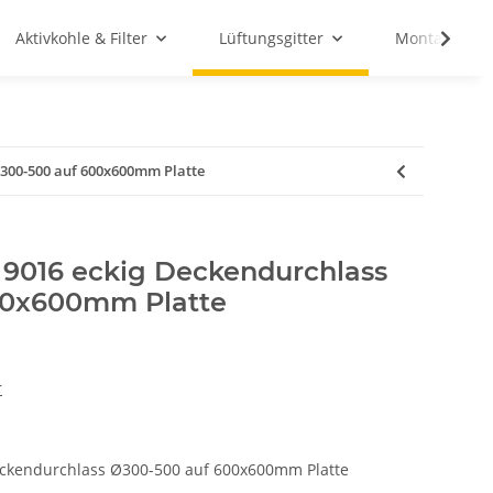
Aktivkohle & Filter
Lüftungsgitter
Montagemate
Ø300-500 auf 600x600mm Platte
L 9016 eckig Deckendurchlass
00x600mm Platte
r
Deckendurchlass Ø300-500 auf 600x600mm Platte