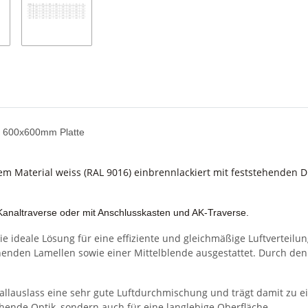
f 600x600mm Platte
em Material weiss (RAL 9016) einbrennlackiert mit feststehenden D
 Kanaltraverse oder mit Anschlusskasten und AK-Traverse.
e ideale Lösung für eine effiziente und gleichmäßige Luftverteilun
henden Lamellen sowie einer Mittelblende ausgestattet. Durch den 
Drallauslass eine sehr gute Luftdurchmischung und trägt damit z
chende Optik, sondern auch für eine langlebige Oberfläche.