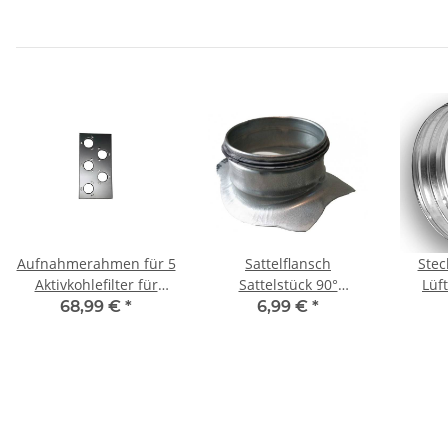
Aufnahmerahmen für 5
Sattelflansch
Stec
Aktivkohlefilter für
Sattelstück 90°
Lüf
160/400 Patronen, 610 x
Sattelstutzen aus
verzi
68,99 €
*
6,99 €
*
305 x 40 mm
verzinktem Stahlblech
(Nippe
mit Dichtung, Ø 140 auf
Ø 80-
200-250 mm
Lüftungsrohr