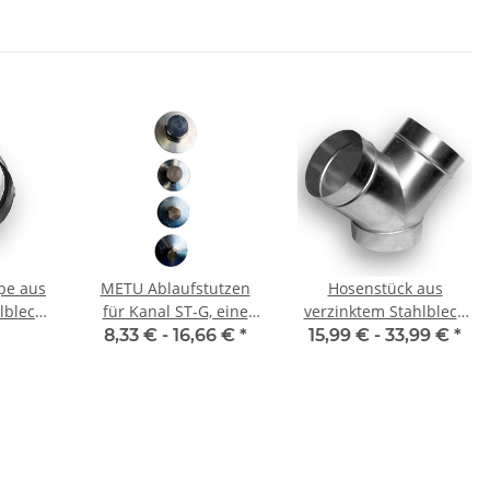
pe aus
METU Ablaufstutzen
Hosenstück aus
lblech,
für Kanal ST-G, eine
verzinktem Stahlblech
, für
Anschluss, mit
(Y-Stück), Ø 100-315
8,33 € -
16,66 €
*
15,99 € -
33,99 €
*
hr
Verschlusskappe
mm, für Lüftungsrohr