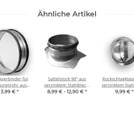
Ähnliche Artikel
kverbinder für
Sattelstück 90° aus
Rückschlagklap
tungsrohr aus
verzinktem Stahlblech,
verzinktem Stah
nktem Stahlblech
mit Dichtung, Ø 200 auf
Ø 100-400 mm
3,99 €
*
8,99 € -
12,90 €
*
9,99 €
*
l), mit Dichtung,
200-400 mm, für
Lüftungsro
400 mm, Lüftung
Lüftungsrohr