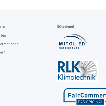
onen
Gütesiegel
rten
formationen
ir?
Unsere Partner