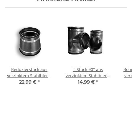
Reduzierstück aus
T-Stück 90° aus
Roh
verzinktem Stahlblech,
verzinktem Stahlblech,
ver
symmetrisch, mit
mit Dichtung, mit
mit 
22,99 €
*
14,99 €
*
Dichtung, Ø 400 - 630
reduziertem Abgang,
mm,
mm, für Lüftungsrohr
verschiedene DN, für
1 m 
Lüftungrohr