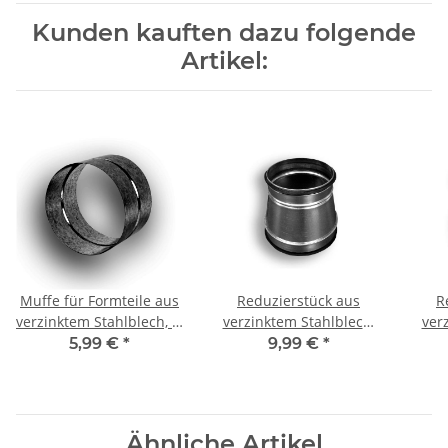
Kunden kauften dazu folgende
Artikel:
Muffe für Formteile aus
Reduzierstück aus
R
verzinktem Stahlblech, Ø
verzinktem Stahlblech,
ver
250 mm, Lüftung
symmetrisch, mit
s
5,99 €
*
9,99 €
*
Dichtung, Ø 200/100
Di
mm, Reduzierung für
mm
Lüftungsrohr
Ähnliche Artikel