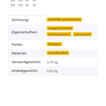
280
180
80
40
300
180
80
40
Produkteigenschaft
Wert
Dichtung:
mit EPDM-Lippendichtung
anliegende Stehfalz
Eigenschaften:
Dichtheitsklasse C
symmetrisch
Farbe:
Silbergrau
Material:
verzinktes Blech
Versandgewicht:
0,70 kg
Artikelgewicht:
0,50
kg