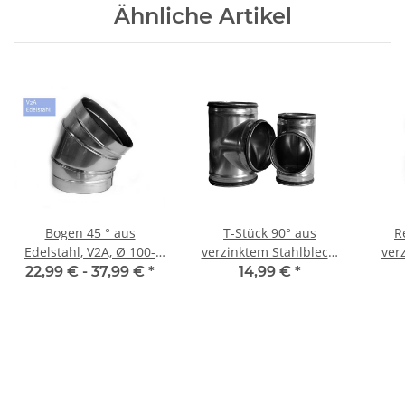
Ähnliche Artikel
Bogen 45 ° aus
T-Stück 90° aus
R
Edelstahl, V2A, Ø 100-
verzinktem Stahlblech,
ver
250 mm
mit Dichtung, mit
s
22,99 € -
37,99 €
*
14,99 €
*
reduziertem Abgang,
Dic
verschiedene DN, für
mm,
Lüftungrohr