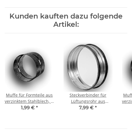
Kunden kauften dazu folgende
Artikel:
Muffe für Formteile aus
Steckverbinder für
Muff
verzinktem Stahlblech, Ø
Lüftungsrohr aus
verz
100 mm, Lüftung
verzinktem Stahlblech
1,99 €
*
7,99 €
*
(Nippel), mit Dichtung, Ø
200 mm, Lüftung