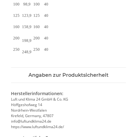
100
98,9
100
40
125
123,9
125
40
160
158,9
160
40
200
200
40
198,9
250
250
40
248,9
Angaben zur Produktsicherheit
Herstellerinformationen:
Luft und Klima 24 GmbH & Co. KG
Höffgeshofweg 14
Nordrhein-Westfalen
Krefeld, Germany, 47807
info@luftundklima24.de
https://www.luftundklima24.de/