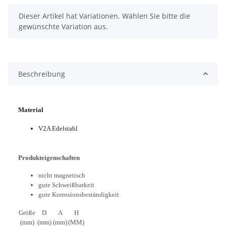
x
Dieser Artikel hat Variationen. Wählen Sie bitte die
gewünschte Variation aus.
Beschreibung
Material
V2A Edelstahl
Produkteigenschaften
nicht magnetisch
gute Schweißbarkeit
gute Korrosionsbeständigkeit
Größe
D
A
H
(mm)
(mm)
(mm)
(MM)