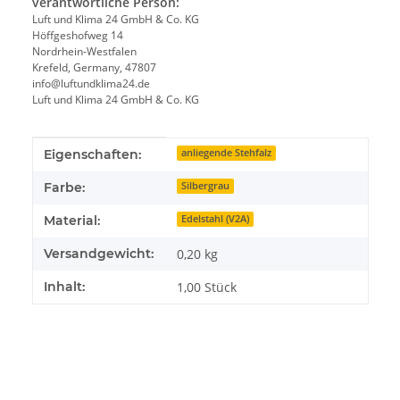
verantwortliche Person:
Luft und Klima 24 GmbH & Co. KG
Höffgeshofweg 14
Nordrhein-Westfalen
Krefeld, Germany, 47807
info@luftundklima24.de
Luft und Klima 24 GmbH & Co. KG
Produkteigenschaft
Wert
Eigenschaften:
anliegende Stehfalz
Farbe:
Silbergrau
Material:
Edelstahl (V2A)
Versandgewicht:
0,20 kg
Inhalt:
1,00 Stück