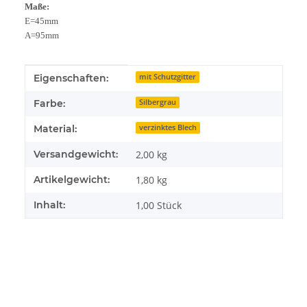
Maße:
E=45mm
A=95mm
Produkteigenschaft
Wert
Eigenschaften:
mit Schutzgitter
Farbe:
Silbergrau
Material:
verzinktes Blech
Versandgewicht:
2,00 kg
Artikelgewicht:
1,80
kg
Inhalt:
1,00 Stück