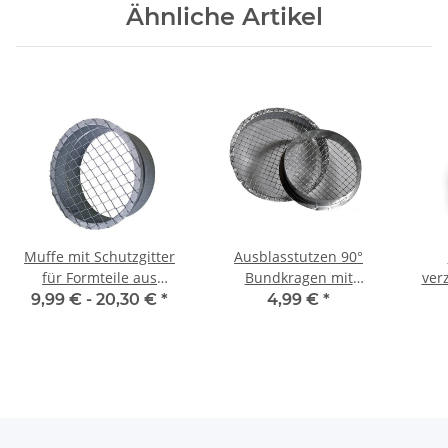
Ähnliche Artikel
Muffe mit Schutzgitter
Ausblasstutzen 90°
für Formteile aus
Bundkragen mit
ver
verzinktem Stahlblech, Ø
Schutzgitter, aus
mit
9,99 € -
20,30 €
*
4,99 €
*
100-315 mm, Lüftung
verzinktem Stahlblech, Ø
100-355 mm, für
Wickelfalzrohr