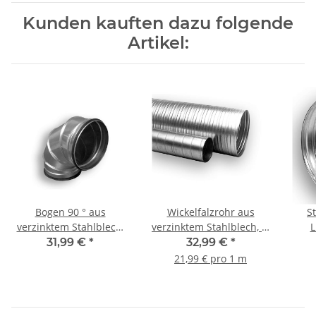
Kunden kauften dazu folgende
Artikel:
Bogen 90 ° aus
Wickelfalzrohr aus
S
verzinktem Stahlblech,
verzinktem Stahlblech, Ø
L
mit Dichtung, Ø 355 mm
355 mm, 1,5 m, WFR
ver
31,99 €
*
32,99 €
*
(Nipp
21,99 € pro 1 m