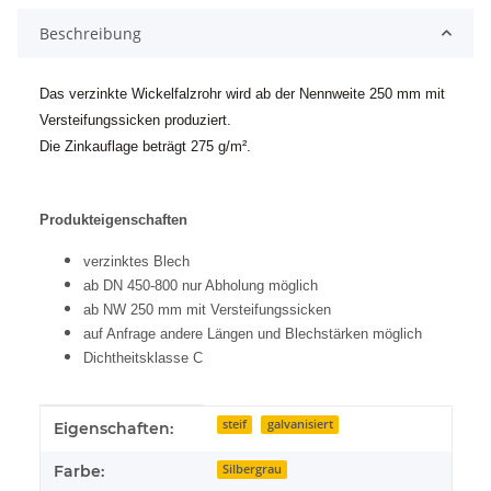
Beschreibung
Das verzinkte Wickelfalzrohr wird ab der Nennweite 250 mm mit
Versteifungssicken produziert.
Die Zinkauflage beträgt 275 g/m².
Produkteigenschaften
verzinktes Blech
ab DN 450-800 nur Abholung möglich
ab NW 250 mm mit Versteifungssicken
auf Anfrage andere Längen und Blechstärken möglich
Dichtheitsklasse C
Produkteigenschaft
Wert
steif
galvanisiert
Eigenschaften:
Farbe:
Silbergrau