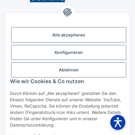
Kontakt
Höffgeshofweg 14
47807 Krefeld
Alle akzeptieren
Deutschland
+4921518207812
Konfigurieren
info@luftundklima24.de
Ablehnen
Finden Sie uns auf Google Maps
Wie wir Cookies & Co nutzen
Social Media
Durch Klicken auf „Alle akzeptieren“ gestatten Sie den
Einsatz folgender Dienste auf unserer Website: YouTube,
Vimeo, ReCaptcha. Sie können die Einstellung jederzeit
ändern (Fingerabdruck-Icon links unten). Weitere Details
finden Sie unter
Konfigurieren
und in unserer
Widerrufsbutton
Datenschutzerklärung
.
* Alle Preise inkl. gesetzlicher USt., zzgl.
Versand