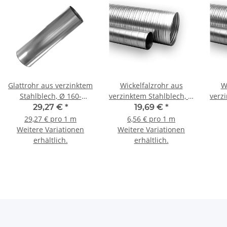
Glattrohr aus verzinktem
Wickelfalzrohr aus
W
Stahlblech, Ø 160-
verzinktem Stahlblech, Ø
verz
450mm, L=1000mm
100-400 m, WFR, 3 m
80-
29,27 €
*
19,69 €
*
29,27 € pro 1 m
6,56 € pro 1 m
Weitere Variationen
Weitere Variationen
erhältlich.
erhältlich.