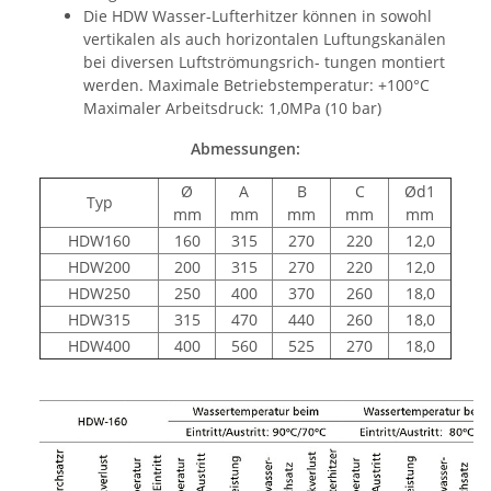
Die HDW Wasser-Lufterhitzer können in sowohl
vertikalen als auch horizontalen Luftungskanälen
bei diversen Luftströmungsrich- tungen montiert
werden. Maximale Betriebstemperatur: +100°C
Maximaler Arbeitsdruck: 1,0MPa (10 bar)
Abmessungen:
Ø
A
B
C
Ød1
Typ
mm
mm
mm
mm
mm
HDW160
160
315
270
220
12,0
HDW200
200
315
270
220
12,0
HDW250
250
400
370
260
18,0
HDW315
315
470
440
260
18,0
HDW400
400
560
525
270
18,0