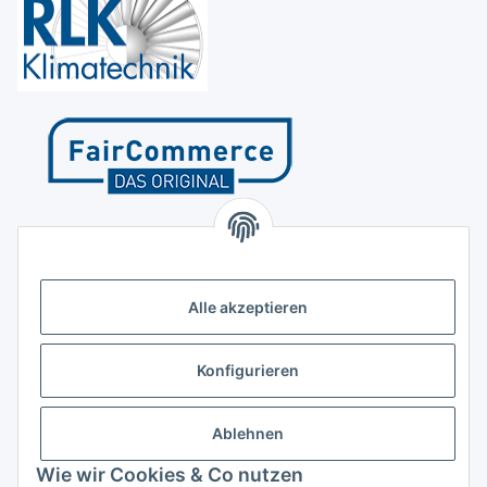
Kontakt
Höffgeshofweg 14
47807 Krefeld
Alle akzeptieren
Deutschland
+4921518207812
Konfigurieren
info@luftundklima24.de
Ablehnen
Finden Sie uns auf Google Maps
Wie wir Cookies & Co nutzen