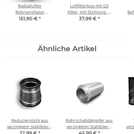
Radiallüfter
Luftfilterbox mit G3
Rohrventilator
Filter, mit Dichtung, Ø
Bef
Rohrlüfter für Rohr DN
160 mm, Lüftung
mit
151,90 €
*
37,99 €
*
160mm
Ähnliche Artikel
Reduzierstück aus
Rohrschalldämpfer aus
verzinktem Stahlblech,
verzinktem Stahlblech,
ver
symmetrisch, mit
mit Dichtung, Ø 100-315
m
22,99 €
*
45,99 €
*