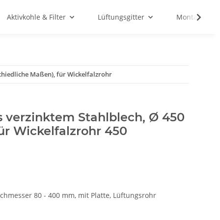
Aktivkohle & Filter
Lüftungsgitter
Montagemate
chiedliche Maßen), für Wickelfalzrohr
 verzinktem Stahlblech, Ø 450
ür Wickelfalzrohr 450
urchmesser 80 - 400 mm, mit Platte, Lüftungsrohr