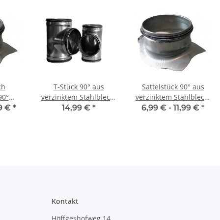
ch
T-Stück 90° aus
Sattelstück 90° aus
90°
verzinktem Stahlblech,
verzinktem Stahlblech,
 aus
mit Dichtung, mit
mit Dichtung, Ø 160 auf
99 €
*
14,99 €
*
6,99 € -
11,99 €
*
lblech,
reduziertem Abgang,
160-400 mm
100 auf
verschiedene DN, für
Lüftungsrohr
 für
Lüftungrohr
hr
Kontakt
Höffgeshofweg 14