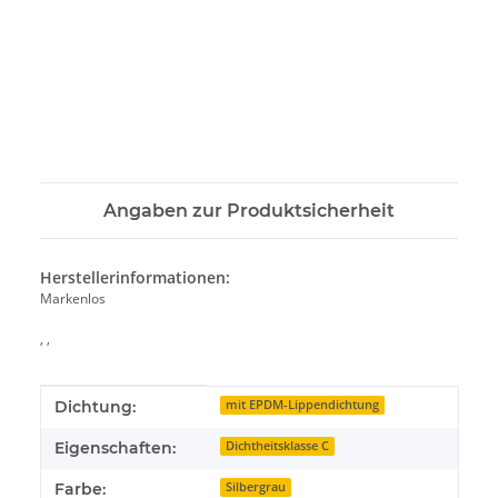
Angaben zur Produktsicherheit
Herstellerinformationen:
Markenlos
, ,
Produkteigenschaft
Wert
Dichtung:
mit EPDM-Lippendichtung
Eigenschaften:
Dichtheitsklasse C
Farbe:
Silbergrau