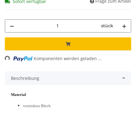
Frage zum Artikel
Sofort verfügbar
stück
ing...
Komponenten werden geladen ...
Beschreibung
Material
verzinktes Blech