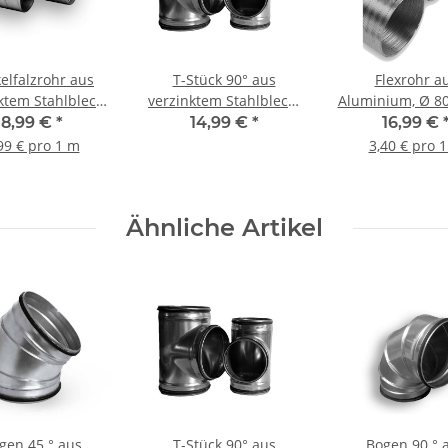
elfalzrohr aus
T-Stück 90° aus
Flexrohr a
ktem Stahlblech,
verzinktem Stahlblech,
Aluminium, Ø 8
mm, 1,5 m, WFR
mit Dichtung, Ø 100
m 80 mm
8,99 €
*
14,99 €
*
16,99 €
mm, für Lüftungrohr
99 € pro 1 m
3,40 € pro 
Ähnliche Artikel
gen 45 ° aus
T-Stück 90° aus
Bogen 90 ° 