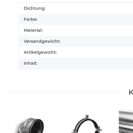
Produkteigenschaft
Wert
Dichtung:
Farbe:
Material:
Versandgewicht:
Artikelgewicht:
Inhalt:
K