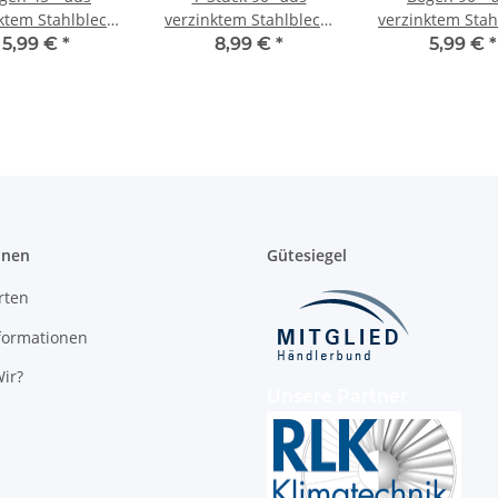
ktem Stahlblech,
verzinktem Stahlblech,
verzinktem Stah
chtung, Ø 80-800
mit Dichtung, Ø 80-400
mit Dichtung, Ø
5,99 €
*
8,99 €
*
5,99 €
*
mm
mm, für Lüftungrohr
mm
onen
Gütesiegel
rten
formationen
ir?
Unsere Partner