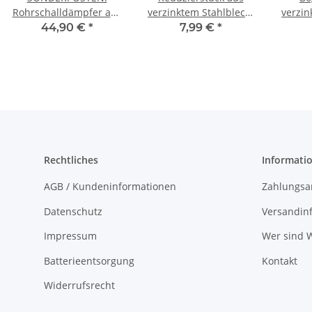
Rohrschalldämpfer aus
verzinktem Stahlblech,
verzin
verzinktem Stahlblech,
symmetrisch, mit
mit Di
44,90 €
*
7,99 €
*
Ø 80-355 mm,
Dichtung, Ø 100 - 355
verschiedene
mm, Reduzierung für
Dämmungen und
Lüftungsrohr
Längen, für
Lüftungsrohr
Rechtliches
Informati
AGB / Kundeninformationen
Zahlungsa
Datenschutz
Versandin
Impressum
Wer sind W
Batterieentsorgung
Kontakt
Widerrufsrecht