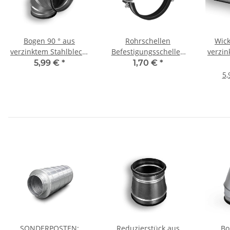
Bogen 90 ° aus
Rohrschellen
Wick
verzinktem Stahlblech,
Befestigungsschellen
verzin
mit Dichtung, Ø 80 mm
mit Gummieinlage DN
Ø 80 
5,99 €
*
1,70 €
*
080mm
5,
SONDERPOSTEN:
Reduzierstück aus
Bo