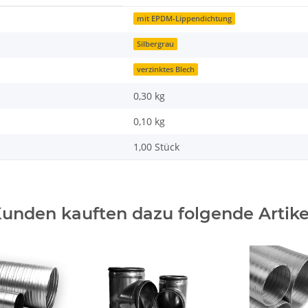
mit EPDM-Lippendichtung
Silbergrau
verzinktes Blech
0,30 kg
0,10
kg
1,00 Stück
unden kauften dazu folgende Artike