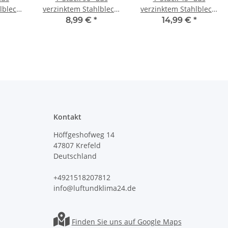
lblech,
verzinktem Stahlblech,
verzinktem Stahlblech,
 80-710
ohne Dichtung, Ø 80
mit Dichtung, Ø 160-
8,99 €
*
14,99 €
*
-500 mm, für
450 mm, für
Lüftungrohr
Lüftungrohr
Kontakt
Höffgeshofweg 14
47807 Krefeld
Deutschland
+4921518207812
info@luftundklima24.de
Finden Sie uns auf Google Maps