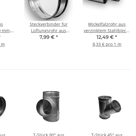
us
Steckverbinder für
Wickelfalzrohr aus
0 mm, 5
Lüftungsrohr aus
verzinktem Stahlblech,
verzinktem Stahlblech
Ø 100 mm, 1,5 m, WFR
*
7,99 €
*
12,49 €
*
(Nippel), mit Dichtung,
1 m
8,33 € pro 1 m
Ø 200 mm, Lüftung
aus
T-Stück 90° aus
T-Stück 45° aus