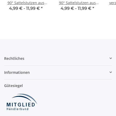
90° Sattelstutzen aus
90° Sattelstutzen aus
ver
verzinktem Stahlblech,
verzinktem Stahlblech,
mit
4,99 € -
11,99 €
*
4,99 € -
11,99 €
*
mit Dichtung, Ø 100 auf
mit Dichtung, Ø 125 auf
100 -315 mm, für
125 - 315 mm
Lüftungsrohr
Lüftungsrohr
Rechtliches
Informationen
Gütesiegel