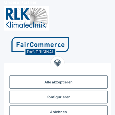
Unsere Partner
Kontakt
Höffgeshofweg 14
47807 Krefeld
Alle akzeptieren
Deutschland
+4921518207812
Konfigurieren
info@luftundklima24.de
Ablehnen