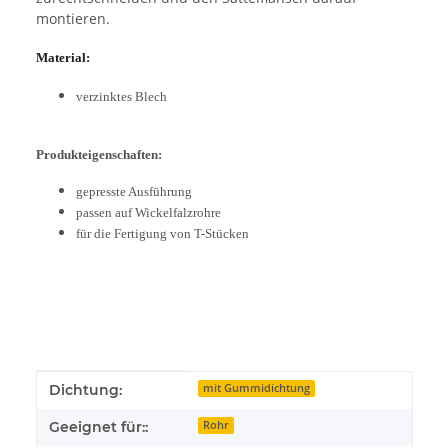
montieren.
Material:
verzinktes Blech
Produkteigenschaften:
gepresste Ausführung
passen auf Wickelfalzrohre
für die Fertigung von T-Stücken
Produkteigenschaft
Wert
Dichtung:
mit Gummidichtung
Geeignet für::
Rohr