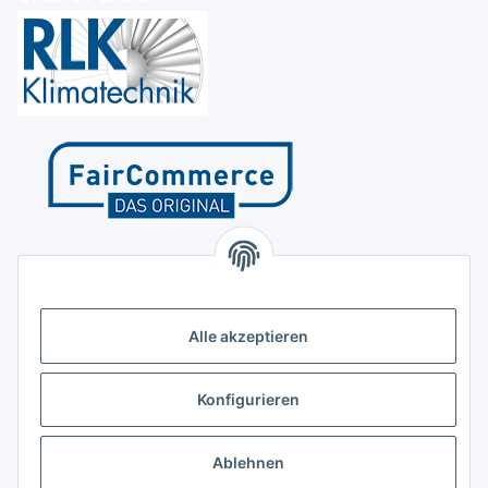
Kontakt
Höffgeshofweg 14
47807 Krefeld
Alle akzeptieren
Deutschland
+4921518207812
Konfigurieren
info@luftundklima24.de
Ablehnen