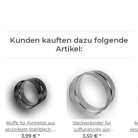
Kunden kauften dazu folgende
Artikel:
Muffe für Formteile aus
Steckverbinder für
R
verzinktem Stahlblech, Ø
Lüftungsrohr aus
ver
150 mm, Lüftung
verzinktem Stahlblech
s
3,99 €
*
3,50 €
*