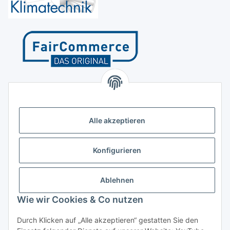
Kontakt
Höffgeshofweg 14
47807 Krefeld
Alle akzeptieren
Deutschland
+4921518207812
Konfigurieren
info@luftundklima24.de
Ablehnen
Finden Sie uns auf Google Maps
Wie wir Cookies & Co nutzen
Social Media
Durch Klicken auf „Alle akzeptieren“ gestatten Sie den