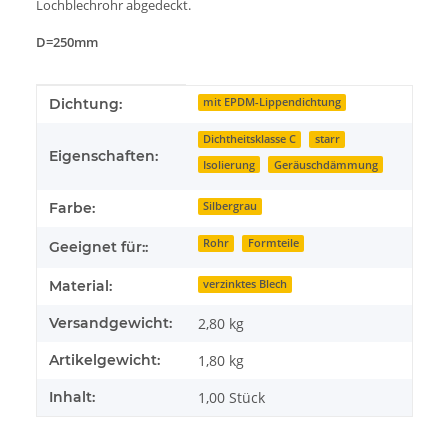
Lochblechrohr abgedeckt.
D=250mm
Produkteigenschaft
Wert
Dichtung:
mit EPDM-Lippendichtung
Dichtheitsklasse C
starr
Eigenschaften:
Isolierung
Geräuschdämmung
Farbe:
Silbergrau
Rohr
Formteile
Geeignet für::
Material:
verzinktes Blech
Versandgewicht:
2,80 kg
Artikelgewicht:
1,80
kg
Inhalt:
1,00 Stück