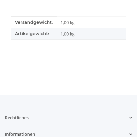
Produkteigenschaft
Wert
Versandgewicht:
1,00 kg
Artikelgewicht:
1,00
kg
Rechtliches
Informationen