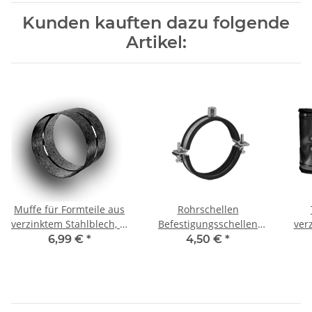
Kunden kauften dazu folgende
Artikel:
Muffe für Formteile aus
Rohrschellen
verzinktem Stahlblech, Ø
Befestigungsschellen
ver
315 mm, Lüftung
mit Gummieinlage DN
mit 
6,99 €
*
4,50 €
*
315mm