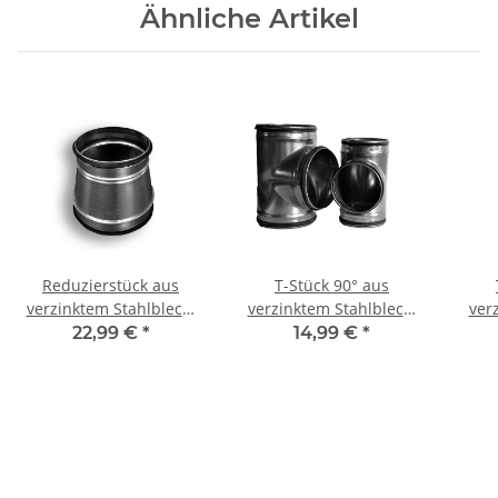
Ähnliche Artikel
Reduzierstück aus
T-Stück 90° aus
verzinktem Stahlblech,
verzinktem Stahlblech,
ver
symmetrisch, mit
mit Dichtung, mit
oh
22,99 €
*
14,99 €
*
Dichtung, Ø 400 - 630
reduziertem Abgang,
mm, für Lüftungsrohr
verschiedene DN, für
Lüftungrohr