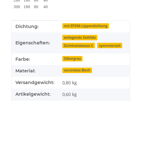
280
180
80
40
300
180
80
40
Produkteigenschaft
Wert
Dichtung:
mit EPDM-Lippendichtung
anliegende Stehfalz
Eigenschaften:
Dichtheitsklasse C
symmetrisch
Farbe:
Silbergrau
Material:
verzinktes Blech
Versandgewicht:
0,80 kg
Artikelgewicht:
0,60
kg