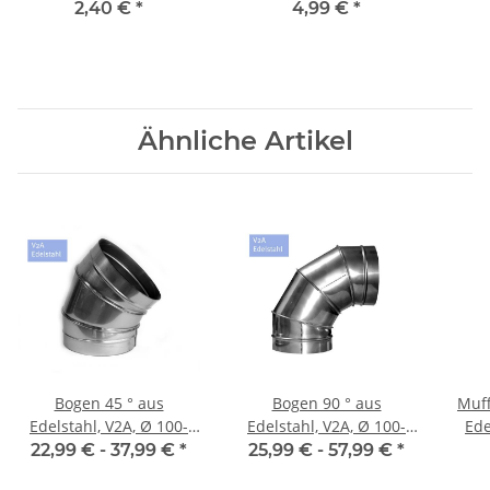
mit Gummieinlage DN
160 mm, Lüftung
ver
2,40 €
*
4,99 €
*
160mm
(Nipp
Ähnliche Artikel
Bogen 45 ° aus
Bogen 90 ° aus
Muff
Edelstahl, V2A, Ø 100-
Edelstahl, V2A, Ø 100-
Ede
250 mm
250 mm
22,99 € -
37,99 €
*
25,99 € -
57,99 €
*