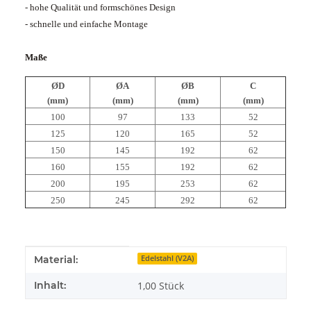
- hohe Qualität und formschönes Design
- schnelle und einfache Montage
Maße
ØD
ØA
ØB
C
(mm)
(mm)
(mm)
(mm)
100
97
133
52
125
120
165
52
150
145
192
62
160
155
192
62
200
195
253
62
250
245
292
62
Produkteigenschaft
Wert
Material:
Edelstahl (V2A)
Inhalt:
1,00 Stück