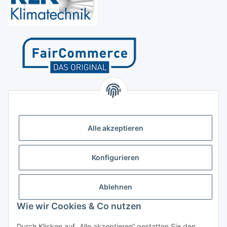
Kontakt
Höffgeshofweg 14
47807 Krefeld
Alle akzeptieren
Deutschland
+4921518207812
Konfigurieren
info@luftundklima24.de
Ablehnen
Finden Sie uns auf Google Maps
Wie wir Cookies & Co nutzen
Social Media
Durch Klicken auf „Alle akzeptieren“ gestatten Sie den