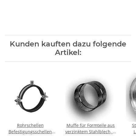
Kunden kauften dazu folgende
Artikel:
Rohrschellen
Muffe für Formteile aus
S
Befestigungsschellen
verzinktem Stahlblech, Ø
L