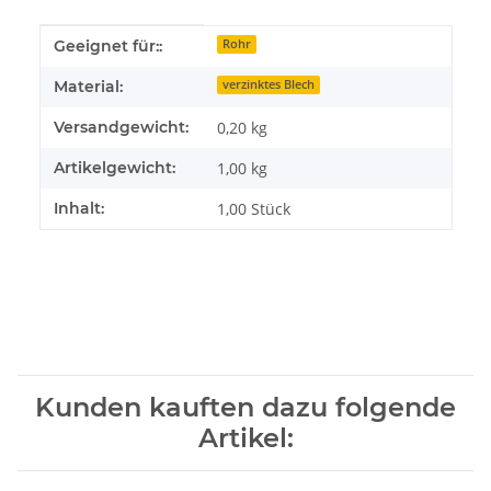
Produkteigenschaft
Wert
Geeignet für::
Rohr
Material:
verzinktes Blech
Versandgewicht:
0,20 kg
Artikelgewicht:
1,00
kg
Inhalt:
1,00 Stück
Kunden kauften dazu folgende
Artikel: