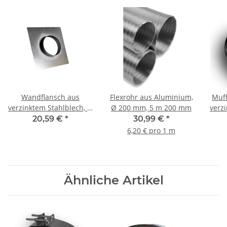
Wandflansch aus
Flexrohr aus Aluminium,
Muff
verzinktem Stahlblech, Ø
Ø 200 mm, 5 m 200 mm
verz
200 mm, mit Platte 320 x
20,59 €
*
30,99 €
*
320 mm, für
6,20 € pro 1 m
Wickelfalzrohr
Ähnliche Artikel