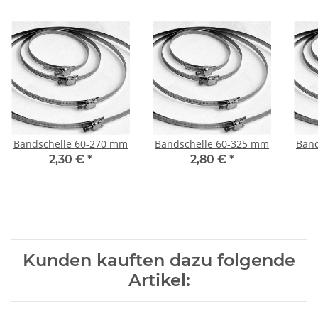
Bandschelle 60-270 mm
Bandschelle 60-325 mm
Band
2,30 €
*
2,80 €
*
Kunden kauften dazu folgende
Artikel: