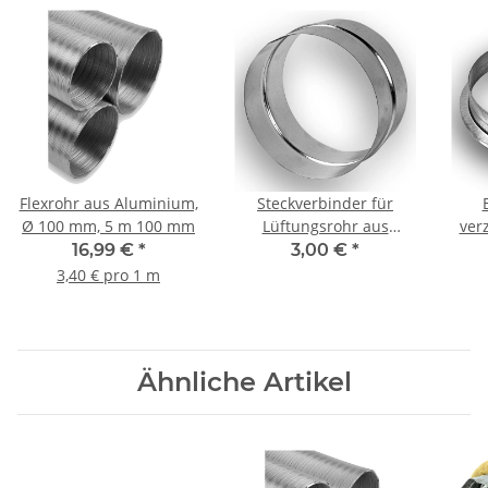
Flexrohr aus Aluminium,
Steckverbinder für
Ø 100 mm, 5 m 100 mm
Lüftungsrohr aus
ver
verzinktem Stahlblech
ohn
16,99 €
*
3,00 €
*
(Nippel), ohne Dichtung,
mm,
3,40 € pro 1 m
Ø 125 mm, Lüftung
Ähnliche Artikel