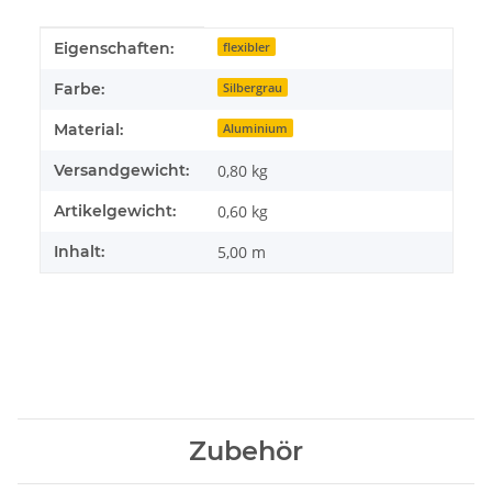
Produkteigenschaft
Wert
Eigenschaften:
flexibler
Farbe:
Silbergrau
Material:
Aluminium
Versandgewicht:
0,80 kg
Artikelgewicht:
0,60
kg
Inhalt:
5,00 m
Zubehör