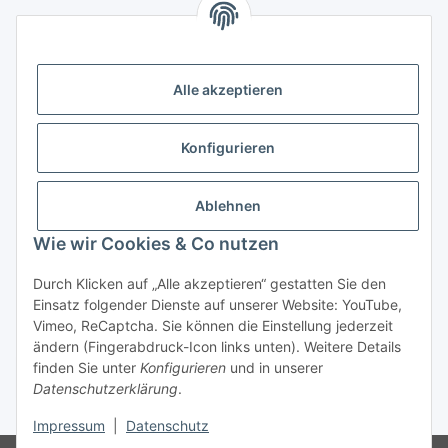
Kontakt
Höffgeshofweg 14
47807 Krefeld
Alle akzeptieren
Deutschland
+4921518207812
Konfigurieren
info@luftundklima24.de
Ablehnen
Finden Sie uns auf Google Maps
Wie wir Cookies & Co nutzen
Social Media
Durch Klicken auf „Alle akzeptieren“ gestatten Sie den
Einsatz folgender Dienste auf unserer Website: YouTube,
Vimeo, ReCaptcha. Sie können die Einstellung jederzeit
ändern (Fingerabdruck-Icon links unten). Weitere Details
finden Sie unter
Konfigurieren
und in unserer
Widerrufsbutton
Datenschutzerklärung
.
* Alle Preise inkl. gesetzlicher USt., zzgl.
Versand
Impressum
|
Datenschutz