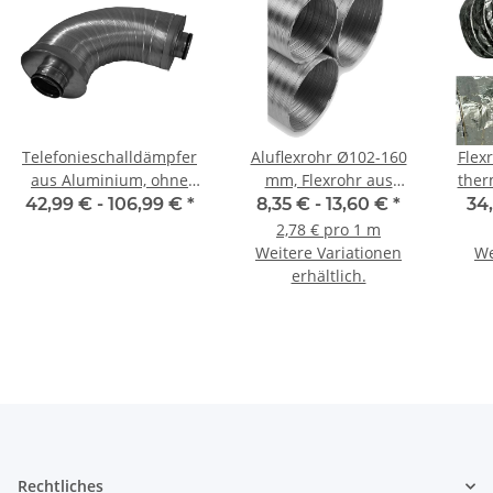
Telefonieschalldämpfer
Aluflexrohr Ø102-160
Flex
aus Aluminium, ohne
mm, Flexrohr aus
ther
Dichtung, Ø 100-355
Aluminium,
42,99 € -
106,99 €
*
8,35 € -
13,60 €
*
34
mm, Dämmung 50 mm,
Lüftungsschlauch 3m
2,78 € pro 1 m
1 m (L), für
Weitere Variationen
We
Wickelfalzrohr
erhältlich.
Rechtliches