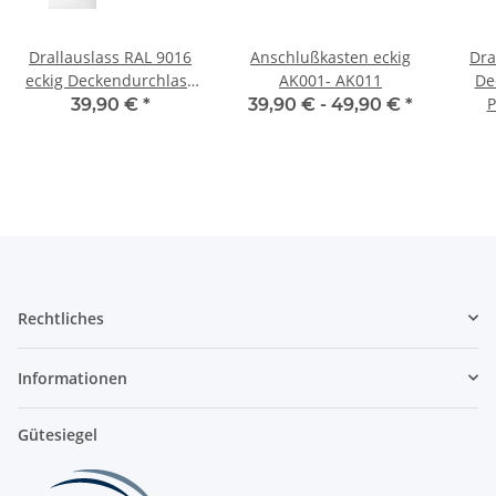
Drallauslass RAL 9016
Anschlußkasten eckig
Dra
eckig Deckendurchlass
AK001- AK011
De
Ø300-500 auf
DVE 
P
39,90 €
*
39,90 € -
49,90 €
*
600x600mm Platte
Rechtliches
Informationen
Gütesiegel