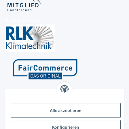
Unsere Partner
Kontakt
Höffgeshofweg 14
47807 Krefeld
Alle akzeptieren
Deutschland
+4921518207812
Konfigurieren