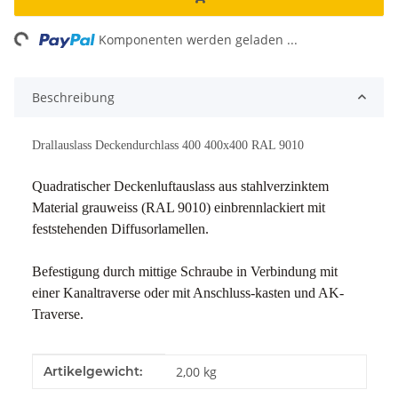
ng...
Komponenten werden geladen ...
Beschreibung
Drallauslass Deckendurchlass 400 400x400 RAL 9010
Quadratischer Deckenluftauslass aus stahlverzinktem
Material grauweiss (RAL 9010) einbrennlackiert mit
feststehenden Diffusorlamellen.
Befestigung durch mittige Schraube in Verbindung mit
einer Kanaltraverse oder mit Anschluss-kasten und AK-
Traverse.
Produkteigenschaft
Wert
Artikelgewicht:
2,00
kg