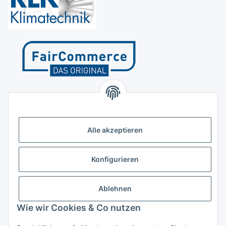
Kontakt
Höffgeshofweg 14
47807 Krefeld
Alle akzeptieren
Deutschland
+4921518207812
Konfigurieren
info@luftundklima24.de
Ablehnen
Finden Sie uns auf Google Maps
Wie wir Cookies & Co nutzen
Social Media