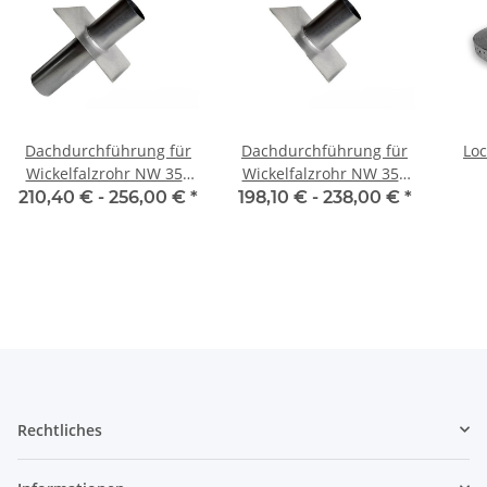
Dachdurchführung für
Dachdurchführung für
Loc
Wickelfalzrohr NW 355
Wickelfalzrohr NW 355
mm 0° - 45° zweiseitig
mm 0°-45° einseitig
210,40 € -
256,00 €
*
198,10 € -
238,00 €
*
Rechtliches