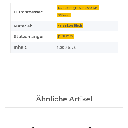
Produkteigenschaft
Wert
ca. 10mm größer als Ø DN
Durchmesser:
310mm
Material:
verzinktes Blech
Stutzenlänge:
je 300mm
Inhalt:
1,00 Stück
Ähnliche Artikel