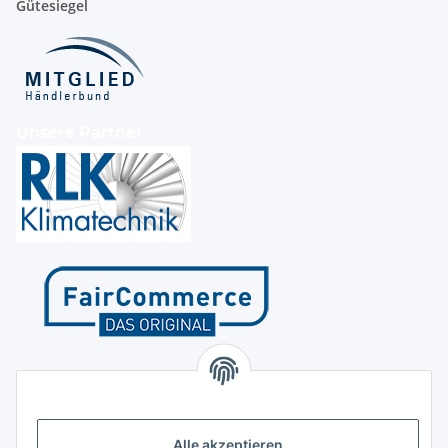
Gütesiegel
Unsere Partner
Kontakt
Höffgeshofweg 14
47807 Krefeld
Alle akzeptieren