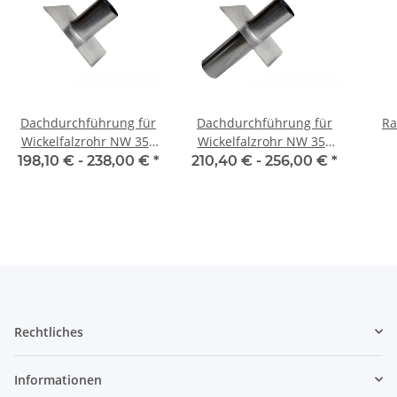
Dachdurchführung für
Dachdurchführung für
Ra
Wickelfalzrohr NW 355
Wickelfalzrohr NW 355
mm 0°-45° einseitig
mm 0° - 45° zweiseitig
Ra
198,10 € -
238,00 €
*
210,40 € -
256,00 €
*
Rechtliches
Informationen