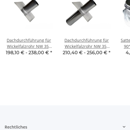
Dachdurchführung für
Dachdurchführung für
Satt
Wickelfalzrohr NW 355
Wickelfalzrohr NW 355
90°
mm 0°-45° einseitig
mm 0° - 45° zweiseitig
ver
198,10 € -
238,00 €
*
210,40 € -
256,00 €
*
4
mit 
Rechtliches