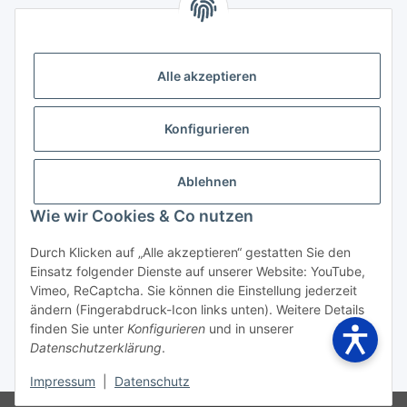
Kontakt
Höffgeshofweg 14
47807 Krefeld
Alle akzeptieren
Deutschland
+4921518207812
Konfigurieren
info@luftundklima24.de
Ablehnen
Finden Sie uns auf Google Maps
Wie wir Cookies & Co nutzen
Social Media
Durch Klicken auf „Alle akzeptieren“ gestatten Sie den
Einsatz folgender Dienste auf unserer Website: YouTube,
Vimeo, ReCaptcha. Sie können die Einstellung jederzeit
ändern (Fingerabdruck-Icon links unten). Weitere Details
finden Sie unter
Konfigurieren
und in unserer
Widerrufsbutton
Datenschutzerklärung
.
* Alle Preise inkl. gesetzlicher USt., zzgl.
Versand
Impressum
|
Datenschutz