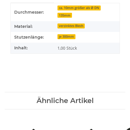
Produkteigenschaft
Wert
ca. 10mm größer als Ø DN
Durchmesser:
135mm
Material:
verzinktes Blech
Stutzenlänge:
je 300mm
Inhalt:
1,00 Stück
Ähnliche Artikel