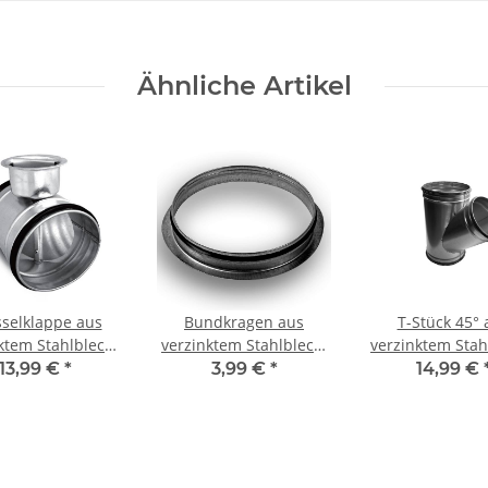
Ähnliche Artikel
selklappe aus
Bundkragen aus
T-Stück 45° 
ktem Stahlblech,
verzinktem Stahlblech,
verzinktem Stah
chtung, Ø100-400
mit Dichtung, Ø 80-400
mit Dichtung, 
13,99 €
*
3,99 €
*
14,99 €
ür Lüftungsrohr;
mm, für Wickelfalzrohr
450 mm, f
blich sortiert
Lüftungro