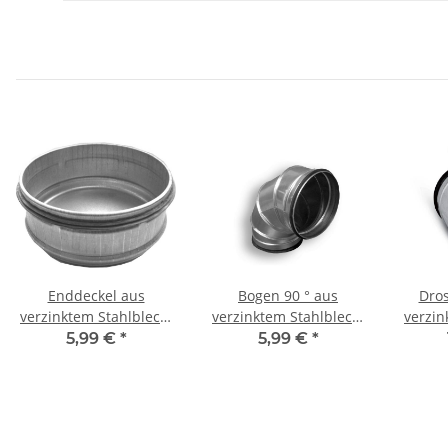
Enddeckel aus
Bogen 90 ° aus
Dros
verzinktem Stahlblech,
verzinktem Stahlblech,
verzin
mit Dichtung, Ø 80-400
mit Dichtung, Ø 80-710
mit Di
5,99 €
*
5,99 €
*
mm
mm
mm, f
far