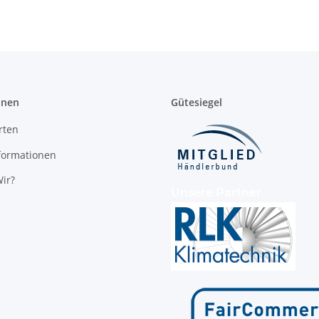
onen
Gütesiegel
rten
formationen
ir?
Unsere Partner