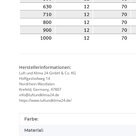
Herstellerinformationen:
Luft und Klima 24 GmbH & Co. KG
Höffgeshofweg 14
Nordrhein-Westfalen
Krefeld, Germany, 47807
info@luftundklima24.de
https://www.luftundklima24.de/
Produkteigenschaft
Wert
Farbe:
Material: