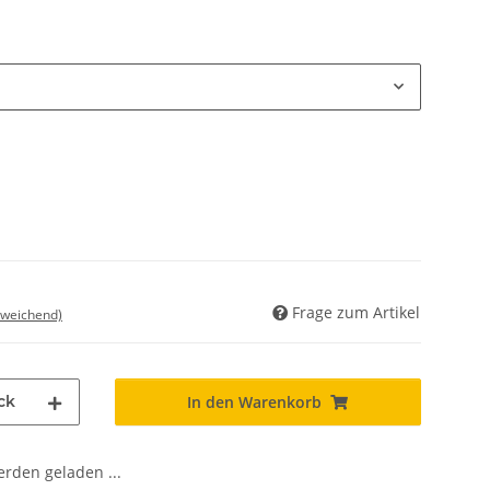
Frage zum Artikel
bweichend)
ck
In den Warenkorb
den geladen ...