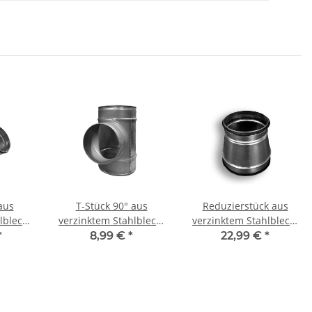
aus
T-Stück 90° aus
Reduzierstück aus
lblech,
verzinktem Stahlblech,
verzinktem Stahlblech,
Ø 160-
ohne Dichtung, Ø 80
symmetrisch, mit
*
8,99 €
*
22,99 €
*
ür
-500 mm, für
Dichtung, Ø 400 - 630
hr
Lüftungrohr
mm, für Lüftungsrohr