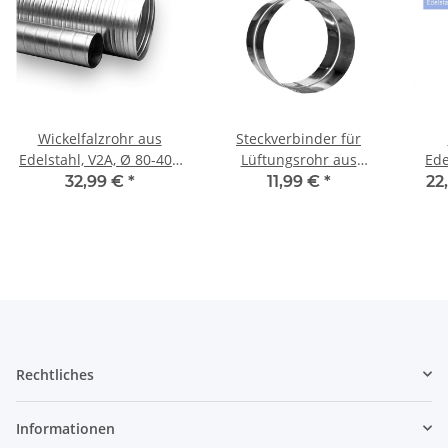
Wickelfalzrohr aus
Steckverbinder für
Edelstahl, V2A, Ø 80-400
Lüftungsrohr aus
Ede
mm, 1,5 m
Edelstahl V2A (Nippel),
32,99 €
*
11,99 €
*
22
ohne Dichtung, Ø 100-
250 mm, Lüftung
Rechtliches
Informationen