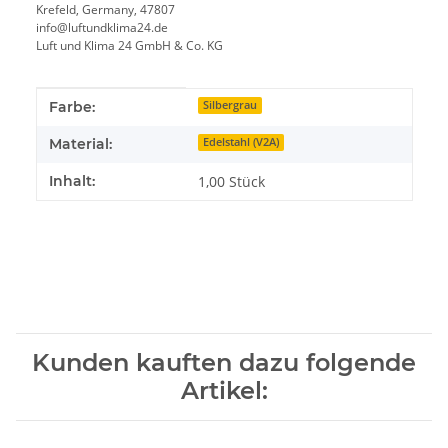
Krefeld, Germany, 47807
info@luftundklima24.de
Luft und Klima 24 GmbH & Co. KG
Produkteigenschaft
Wert
Farbe:
Silbergrau
Material:
Edelstahl (V2A)
Inhalt:
1,00 Stück
Kunden kauften dazu folgende
Artikel: