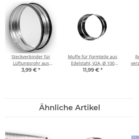
Steckverbinder für
Muffe für Formteile aus
R
Lüftungsrohr aus
Edelstahl, V2A, Ø 100
ver
verzinktem Stahlblech
mm, Lüftung
s
3,99 €
*
11,99 €
*
(Nippel), mit Dichtung, Ø
Di
100 mm, Lüftung
mm
Ähnliche Artikel