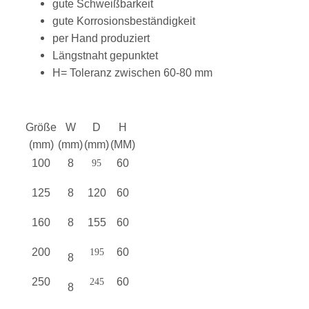
gute Schweißbarkeit
gute Korrosionsbeständigkeit
per Hand produziert
Längstnaht gepunktet
H= Toleranz zwischen 60-80 mm
Größe
W
D
H
(mm)
(mm)
(mm)
(MM)
100
8
60
95
125
8
120
60
160
8
155
60
200
60
195
8
250
60
245
8