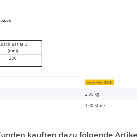
chblech.
Anschluss Ø D
(mm)
250
verzinktes Blech
2,00
kg
1,00 Stück
unden kauften dazu folgende Artike