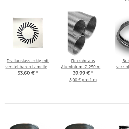
Drallauslass eckig mit
Flexrohr aus
Bu
verstellbaren Lamellen
Aluminium, Ø 250 mm,
verzin
VDW24 625x625 RAL
5 m 250 mm
mit 
53,60 €
*
39,99 €
*
9010
mm, fü
8,00 € pro 1 m