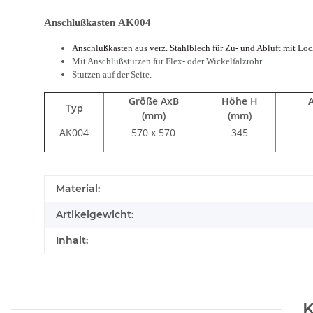
Anschlußkasten AK004
Anschlußkasten aus verz. Stahlblech für Zu- und Abluft mit Lo
Mit Anschlußstutzen für Flex- oder Wickelfalzrohr.
Stutzen auf der Seite.
Größe AxB
Höhe H
Typ
(mm)
(mm)
AK004
570 x 570
345
Produkteigenschaft
Wert
Material:
Artikelgewicht:
Inhalt:
K