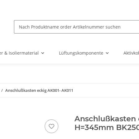
r & Isoliermaterial
Lüftungskomponente
Aktivko
Anschlußkasten eckig AK001- AK011
Anschlußkasten
H=345mm BK25