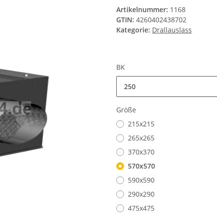
Artikelnummer:
1168
GTIN:
4260402438702
Kategorie:
Drallauslass
BK
250
Größe
215x215
265x265
370x370
570x570
590x590
290x290
475x475