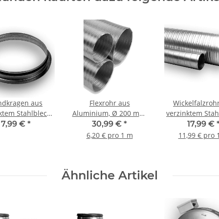
ndkragen aus
Flexrohr aus
Wickelfalzroh
ktem Stahlblech,
Aluminium, Ø 200 mm,
verzinktem Stah
Dichtung, Ø 250
5 m 200 mm
Ø 200 mm, 1,5 
7,99 €
*
30,99 €
*
17,99 €
r Wickelfalzrohr
6,20 € pro 1 m
11,99 € pro 
Ähnliche Artikel