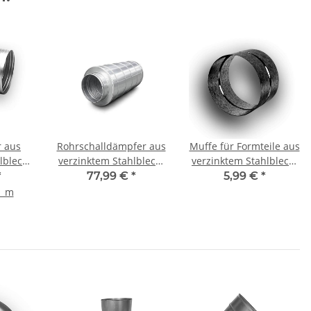
r aus
Rohrschalldämpfer aus
Muffe für Formteile aus
lblech,
verzinktem Stahlblech,
verzinktem Stahlblech,
m, WFR
mit Dichtung, Ø 200
Ø 250 mm, Lüftung
*
77,99 €
*
5,99 €
*
mm, Dämmung 50 mm,
1 m
1 m (L), für
Lüftungsrohr