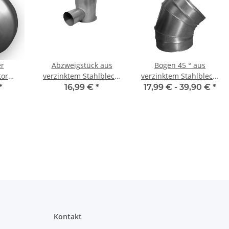
er
Abzweigstück aus
Bogen 45 ° aus
tor
verzinktem Stahlblech,
verzinktem Stahlblech,
 Rohr
Ø 75 mm auf Muffe Ø
ohne Dichtung, Ø 80-
*
16,99 €
*
17,99 € -
39,90 €
*
5
125 mm, für Tellerventil
400 mm
Kontakt