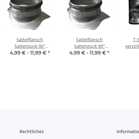
Sattelflansch
Sattelflansch
T-
Sattelstück 90°
Sattelstück 90°
verzin
Sattelstutzen aus
Sattelstutzen aus
mit Di
4,99 € -
11,99 €
*
4,99 € -
11,99 €
*
verzinktem Stahlblech,
verzinktem Stahlblech,
mm, f
mit Dichtung, Ø 125 auf
mit Dichtung, Ø 100 auf
125 - 315 mm
100 -315 mm, für
Lüftungsrohr
Lüftungsrohr
Rechtliches
Informati