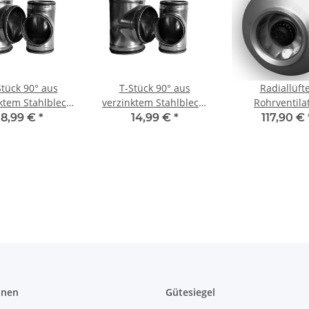
Stück 90° aus
T-Stück 90° aus
Radiallüft
ktem Stahlblech,
verzinktem Stahlblech,
Rohrventila
chtung, Ø 80-400
mit Dichtung, mit
Rohrlüfter für
8,99 €
*
14,99 €
*
117,90 €
ür Lüftungrohr
reduziertem Abgang,
DN100-35
verschiedene DN, für
Lüftungrohr
onen
Gütesiegel