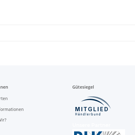
onen
Gütesiegel
rten
formationen
ir?
Unsere Partner