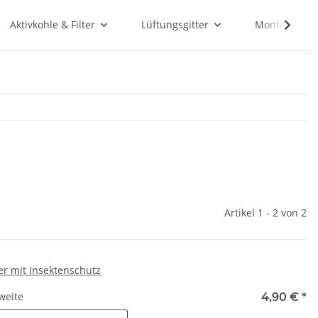
Aktivkohle & Filter
Lüftungsgitter
Montagemate
Artikel 1 - 2 von 2
ter mit Insektenschutz
weite
4,90 €
*