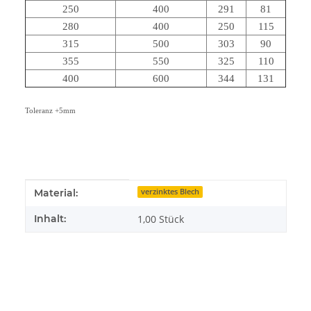
250
400
291
81
280
400
250
115
315
500
303
90
355
550
325
110
400
600
344
131
Toleranz +5mm
Produkteigenschaft
Wert
Material:
verzinktes Blech
Inhalt:
1,00 Stück