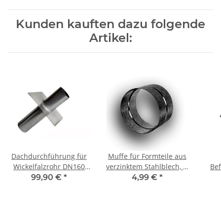
Kunden kauften dazu folgende
Artikel:
Dachdurchführung für
Muffe für Formteile aus
Wickelfalzrohr DN160
verzinktem Stahlblech, Ø
Bef
zweiseitig 0°
160 mm, Lüftung
mit
99,90 €
*
4,99 €
*