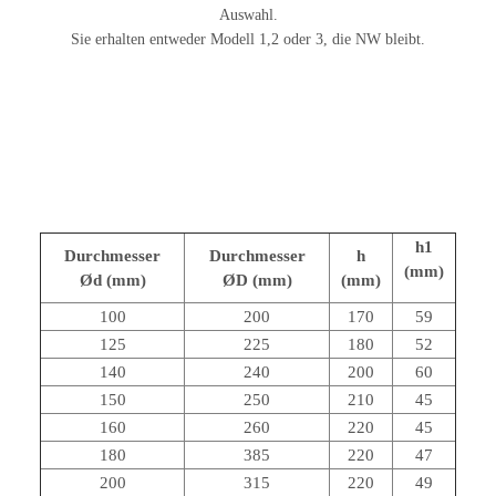
Auswahl.
Sie erhalten entweder Modell 1,2 oder 3, die NW bleibt.
h1
Durchmesser
Durchmesser
h
(mm)
Ød (mm)
ØD (mm)
(mm)
100
200
170
59
125
225
180
52
140
240
200
60
150
250
210
45
160
260
220
45
180
385
220
47
200
315
220
49