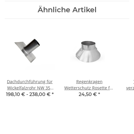
Ähnliche Artikel
Dachdurchführung für
Regenkragen
Wickelfalzrohr NW 355
Wetterschutz Rosette für
ver
mm 0°-45° einseitig
Rohr NW100 - 630
oh
198,10 € -
238,00 €
*
24,50 €
*