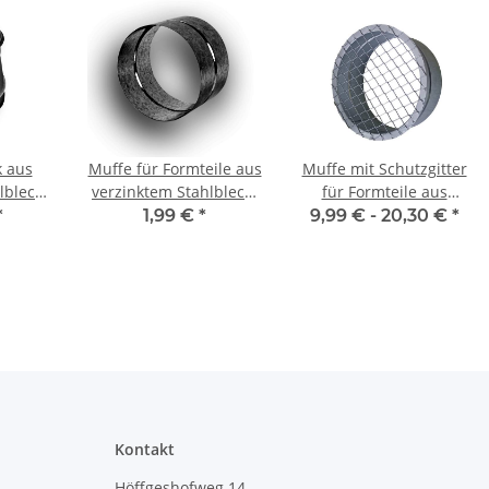
k aus
Muffe für Formteile aus
Muffe mit Schutzgitter
lblech,
verzinktem Stahlblech,
für Formteile aus
 mit
Ø 80-500 mm, Lüftung
verzinktem Stahlblech,
*
1,99 €
*
9,99 € -
20,30 €
*
 - 630
Ø 100-315 mm, Lüftung
gsrohr
Kontakt
Höffgeshofweg 14