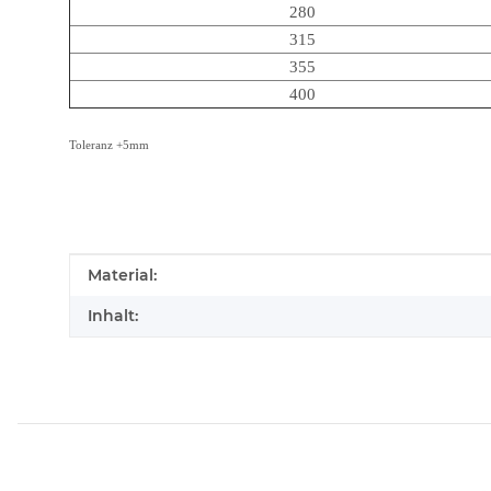
280
315
355
400
Toleranz +5mm
Produkteigenschaft
Wert
Material:
Inhalt: