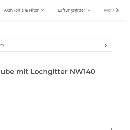
Aktivkohle & Filter
Lüftungsgitter
Montagemate
 mm
aube mit Lochgitter NW140