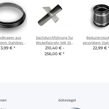
ndkragen aus
Dachdurchführung für
Reduzierstüc
ktem Stahlblech,
Wickelfalzrohr NW 355
verzinktem Stah
chtung, Ø 80-400
mm 0° - 45° zweiseitig
symmetrisch,
3,99 €
*
210,40 € -
22,99 €
r Wickelfalzrohr
Dichtung, Ø 400
256,00 €
*
mm, für Lüftun
onen
Gütesiegel