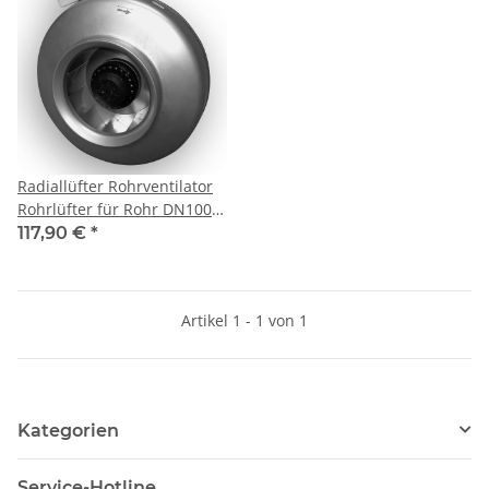
Radiallüfter Rohrventilator
Rohrlüfter für Rohr DN100-
355
117,90 €
*
Artikel 1 - 1 von 1
Kategorien
Service-Hotline