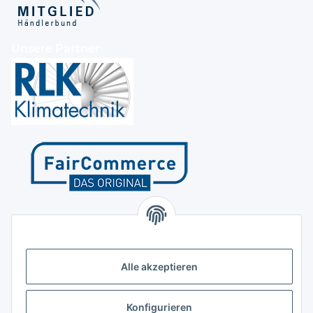
Unsere Partner
Kontakt
Höffgeshofweg 14
47807 Krefeld
Alle akzeptieren
Deutschland
+4921518207812
Konfigurieren